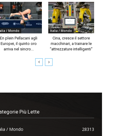
talia / Mondo
Italia / Mondo
En plein Pellacani agli
Cina, cresce il settore
Europei, il quinto oro
macchinari, a trainare le
arriva nel sincro...
“attrezzature intelligenti”
ategorie Più Lette
alia / Mondo
28313