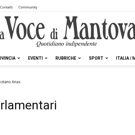
Contatti
Community
OVINCIA
EVENTI
RUBRICHE
SPORT
ITALIA /
la
ecitano Anas
arlamentari
Voce