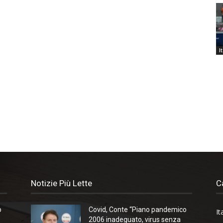
I
Notizie Più Lette
C
o
Covid, Conte “Piano pandemico
It
2006 inadeguato, virus senza