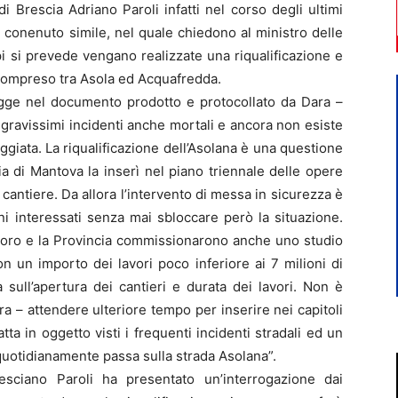
i Brescia Adriano Paroli infatti nel corso degli ultimi
conenuto simile, nel quale chiedono al ministro delle
pi si prevede vengano realizzate una riqualificazione e
 compreso tra Asola ed Acquafredda.
legge nel documento prodotto e protocollato da Dara –
 gravissimi incidenti anche mortali e ancora non esiste
ggiata. La riqualificazione dell’Asolana è una questione
ia di Mantova la inserì nel piano triennale delle opere
 cantiere. Da allora l’intervento di messa in sicurezza è
ni interessati senza mai sbloccare però la situazione.
lmoro e la Provincia commissionarono anche uno studio
con un importo dei lavori poco inferiore ai 7 milioni di
sull’apertura dei cantieri e durata dei lavori. Non è
 – attendere ulteriore tempo per inserire nei capitoli
tta in oggetto visti i frequenti incidenti stradali ed un
quotidianamente passa sulla strada Asolana”.
esciano Paroli ha presentato un’interrogazione dai