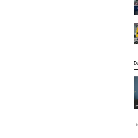
D
I
i