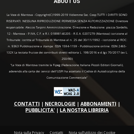
ABOUT US
La Voce di Mantova - Copyright(C)1999-2019 Vidiemme Soc. Coop TUTTI I DIRITTI SONO
RISERVATI. NESSUNA RIPRODUZIONE PERMESSA SENZA AUTORIZZAZIONE Direttore
responsabile: Alessio Tarpini Amministrazione, Direzione e Redazione: piazza Sordello,
12 - Mantova - P.IVA, C.F. e R.I. 01898140205 - R.E.A. 0207279 (Mantova) iscrizione al
Tribunale: iscritta al Tribunale di Mantova al n. 25 del 30/11/1992 - iscrizione al ROC:
n. 9363 Pubblicazione a stampa: ISSN 1594-1159 - Pubblicazione online: ISSN 2465-
132X La testata fruisce dei contributi diretti editoria L. 198/2016 e d.lgs 70/2017 (ex L.
250/90)
“La Voce di Mantova tramite la Fipeg (Federazione Italiana Piccoli Editori Giornali),
aderendo alla carta dei servizi dell'USPI ha accettato il Codice di Autodisciplina della
Comunicazione Commerciale"
CONTATTI
|
NECROLOGIE
|
ABBONAMENTI
|
PUBBLICITA'
|
LA NOSTRA LIBRERIA
Nota sulla Privacy
Contatti
Nota sull’utilizzo dei Cookie