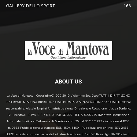
GALLERY DELLO SPORT
166
ABOUT US
La Voce di Mantova - Copyright(C)1999-2019 Vidiemme Soc. Coop TUTTI I DIRITTI SONO
RISERVATI. NESSUNA RIPRODUZIONE PERMESSA SENZA AUTORIZZAZIONE Direttore
responsabile: Alessio Tarpini Amministrazione, Direzione e Redazione: piazza Sordello,
12 - Mantova - P.IVA, C.F. e R.I. 01898140205 - R.E.A. 0207279 (Mantova) iscrizione al
Tribunale: iscritta al Tribunale di Mantova al n. 25 del 30/11/1992 - iscrizione al ROC:
n. 9363 Pubblicazione a stampa: ISSN 1594-1159 - Pubblicazione online: ISSN 2465-
132X La testata fruisce dei contributi diretti editoria L. 198/2016 e d.lgs 70/2017 (ex L.