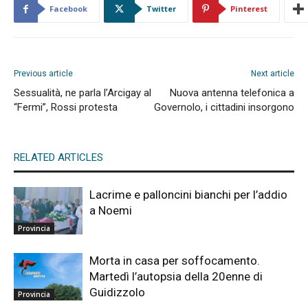
Facebook
Twitter
Pinterest
Previous article
Next article
Sessualità, ne parla l’Arcigay al
Nuova antenna telefonica a
“Fermi”, Rossi protesta
Governolo, i cittadini insorgono
RELATED ARTICLES
Lacrime e palloncini bianchi per l’addio
a Noemi
Provincia
Morta in casa per soffocamento.
Martedì l’autopsia della 20enne di
Guidizzolo
Provincia