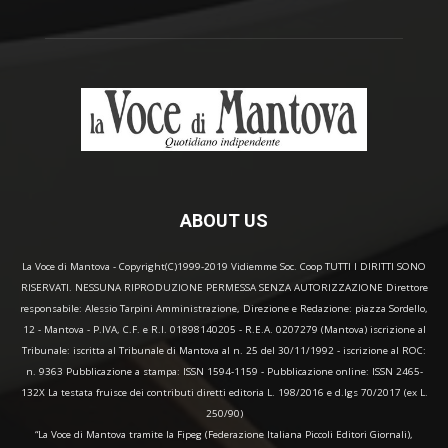
ABOUT US
La Voce di Mantova - Copyright(C)1999-2019 Vidiemme Soc. Coop TUTTI I DIRITTI SONO
RISERVATI. NESSUNA RIPRODUZIONE PERMESSA SENZA AUTORIZZAZIONE Direttore
responsabile: Alessio Tarpini Amministrazione, Direzione e Redazione: piazza Sordello,
12 - Mantova - P.IVA, C.F. e R.I. 01898140205 - R.E.A. 0207279 (Mantova) iscrizione al
Tribunale: iscritta al Tribunale di Mantova al n. 25 del 30/11/1992 - iscrizione al ROC:
n. 9363 Pubblicazione a stampa: ISSN 1594-1159 - Pubblicazione online: ISSN 2465-
132X La testata fruisce dei contributi diretti editoria L. 198/2016 e d.lgs 70/2017 (ex L.
250/90)
“La Voce di Mantova tramite la Fipeg (Federazione Italiana Piccoli Editori Giornali),