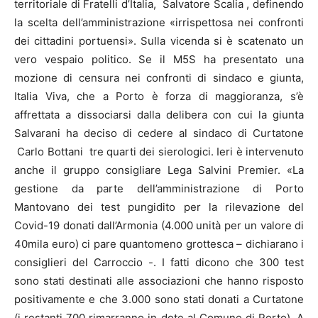
territoriale di Fratelli d’Italia, Salvatore Scalia , definendo
la scelta dell’amministrazione «irrispettosa nei confronti
dei cittadini portuensi». Sulla vicenda si è scatenato un
vero vespaio politico. Se il M5S ha presentato una
mozione di censura nei confronti di sindaco e giunta,
Italia Viva, che a Porto è forza di maggioranza, s’è
affrettata a dissociarsi dalla delibera con cui la giunta
Salvarani ha deciso di cedere al sindaco di Curtatone
Carlo Bottani tre quarti dei sierologici. Ieri è intervenuto
anche il gruppo consigliare Lega Salvini Premier. «La
gestione da parte dell’amministrazione di Porto
Mantovano dei test pungidito per la rilevazione del
Covid-19 donati dall’Armonia (4.000 unità per un valore di
40mila euro) ci pare quantomeno grottesca – dichiarano i
consiglieri del Carroccio -. I fatti dicono che 300 test
sono stati destinati alle associazioni che hanno risposto
positivamente e che 3.000 sono stati donati a Curtatone
(i restanti 700 rimarranno in dote al Comune di Porto). A