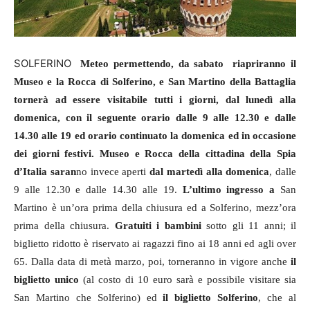
SOLFERINO
Meteo permettendo, da sabato
riapriranno il
Museo e la Rocca di Solferino, e
San Martino
della Battaglia
tornerà ad essere visitabile tutti i giorni, dal lunedì alla
domenica, con
il seguente
orario
dalle
9
alle
12.30 e
dalle
14.30
alle
19 ed orario continuato
l
a domenica ed i
n occasione
dei
giorni festivi.
Museo e Rocca
della cittadina della Spia
d’Italia saran
no invece aperti
dal martedì alla domenica
, dalle
9 alle 12.30 e dalle 14.30 alle 19.
L’ultimo ingresso
a
San
Martino è un’ora prima della chiusura ed a Solferino, mezz’ora
prima della chiusura.
Gratuiti i bambini
sotto gli 11 anni; il
biglietto ridotto è riservato ai ragazzi fino ai 18 anni ed agli over
65. Da
lla data di metà
marzo,
poi,
torneranno in vigore anche
il
biglietto unic
o
(al costo di 10 euro sarà
e
possibile visitare sia
San Martino che Solferino) ed
il biglietto Solferino
, che al