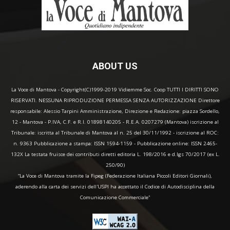
ABOUT US
La Voce di Mantova - Copyright(C)1999-2019 Vidiemme Soc. Coop TUTTI I DIRITTI SONO
RISERVATI. NESSUNA RIPRODUZIONE PERMESSA SENZA AUTORIZZAZIONE Direttore
responsabile: Alessio Tarpini Amministrazione, Direzione e Redazione: piazza Sordello,
12 - Mantova - P.IVA, C.F. e R.I. 01898140205 - R.E.A. 0207279 (Mantova) iscrizione al
Tribunale: iscritta al Tribunale di Mantova al n. 25 del 30/11/1992 - iscrizione al ROC:
n. 9363 Pubblicazione a stampa: ISSN 1594-1159 - Pubblicazione online: ISSN 2465-
132X La testata fruisce dei contributi diretti editoria L. 198/2016 e d.lgs 70/2017 (ex L.
250/90)
“La Voce di Mantova tramite la Fipeg (Federazione Italiana Piccoli Editori Giornali),
aderendo alla carta dei servizi dell'USPI ha accettato il Codice di Autodisciplina della
Comunicazione Commerciale"