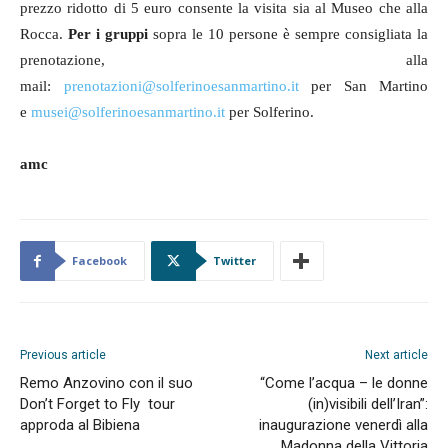
prezzo ridotto di 5 euro consente la visita sia al Museo che alla
Rocca.
Per i gruppi
sopra le 10 persone è sempre consigliata la
prenotazione, alla
mail:
prenotazioni@solferinoesanmartino.it
per San Martino
e
musei@solferinoesanmartino.it
per Solferino.
amc
Facebook
Twitter
Previous article
Next article
Remo Anzovino con il suo
“Come l’acqua – le donne
Don’t Forget to Fly tour
(in)visibili dell’Iran”:
approda al Bibiena
inaugurazione venerdì alla
Madonna della Vittoria