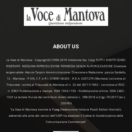
ABOUT US
La Voce di Mantova - Copyright(C)1999-2019 Vidiemme Soc. Coop TUTTI I DIRITTI SONO
RISERVATI. NESSUNA RIPRODUZIONE PERMESSA SENZA AUTORIZZAZIONE Direttore
responsabile: Alessio Tarpini Amministrazione, Direzione e Redazione: piazza Sordello,
12 - Mantova - P.IVA, C.F. e R.I. 01898140205 - R.E.A. 0207279 (Mantova) iscrizione al
Tribunale: iscritta al Tribunale di Mantova al n. 25 del 30/11/1992 - iscrizione al ROC:
n. 9363 Pubblicazione a stampa: ISSN 1594-1159 - Pubblicazione online: ISSN 2465-
132X La testata fruisce dei contributi diretti editoria L. 198/2016 e d.lgs 70/2017 (ex L.
250/90)
“La Voce di Mantova tramite la Fipeg (Federazione Italiana Piccoli Editori Giornali),
aderendo alla carta dei servizi dell'USPI ha accettato il Codice di Autodisciplina della
Comunicazione Commerciale"