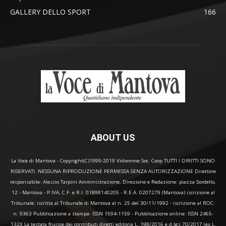
GALLERY DELLO SPORT
166
ABOUT US
La Voce di Mantova - Copyright(C)1999-2019 Vidiemme Soc. Coop TUTTI I DIRITTI SONO
RISERVATI. NESSUNA RIPRODUZIONE PERMESSA SENZA AUTORIZZAZIONE Direttore
responsabile: Alessio Tarpini Amministrazione, Direzione e Redazione: piazza Sordello,
12 - Mantova - P.IVA, C.F. e R.I. 01898140205 - R.E.A. 0207279 (Mantova) iscrizione al
Tribunale: iscritta al Tribunale di Mantova al n. 25 del 30/11/1992 - iscrizione al ROC:
n. 9363 Pubblicazione a stampa: ISSN 1594-1159 - Pubblicazione online: ISSN 2465-
132X La testata fruisce dei contributi diretti editoria L. 198/2016 e d.lgs 70/2017 (ex L.