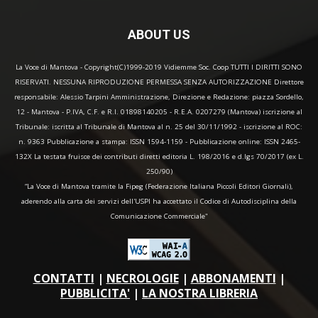
ABOUT US
La Voce di Mantova - Copyright(C)1999-2019 Vidiemme Soc. Coop TUTTI I DIRITTI SONO
RISERVATI. NESSUNA RIPRODUZIONE PERMESSA SENZA AUTORIZZAZIONE Direttore
responsabile: Alessio Tarpini Amministrazione, Direzione e Redazione: piazza Sordello,
12 - Mantova - P.IVA, C.F. e R.I. 01898140205 - R.E.A. 0207279 (Mantova) iscrizione al
Tribunale: iscritta al Tribunale di Mantova al n. 25 del 30/11/1992 - iscrizione al ROC:
n. 9363 Pubblicazione a stampa: ISSN 1594-1159 - Pubblicazione online: ISSN 2465-
132X La testata fruisce dei contributi diretti editoria L. 198/2016 e d.lgs 70/2017 (ex L.
250/90)
“La Voce di Mantova tramite la Fipeg (Federazione Italiana Piccoli Editori Giornali),
aderendo alla carta dei servizi dell'USPI ha accettato il Codice di Autodisciplina della
Comunicazione Commerciale"
CONTATTI
|
NECROLOGIE
|
ABBONAMENTI
|
PUBBLICITA'
|
LA NOSTRA LIBRERIA