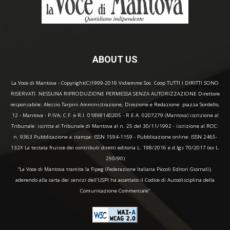
ABOUT US
La Voce di Mantova - Copyright(C)1999-2019 Vidiemme Soc. Coop TUTTI I DIRITTI SONO
RISERVATI. NESSUNA RIPRODUZIONE PERMESSA SENZA AUTORIZZAZIONE Direttore
responsabile: Alessio Tarpini Amministrazione, Direzione e Redazione: piazza Sordello,
12 - Mantova - P.IVA, C.F. e R.I. 01898140205 - R.E.A. 0207279 (Mantova) iscrizione al
Tribunale: iscritta al Tribunale di Mantova al n. 25 del 30/11/1992 - iscrizione al ROC:
n. 9363 Pubblicazione a stampa: ISSN 1594-1159 - Pubblicazione online: ISSN 2465-
132X La testata fruisce dei contributi diretti editoria L. 198/2016 e d.lgs 70/2017 (ex L.
250/90)
“La Voce di Mantova tramite la Fipeg (Federazione Italiana Piccoli Editori Giornali),
aderendo alla carta dei servizi dell'USPI ha accettato il Codice di Autodisciplina della
Comunicazione Commerciale"