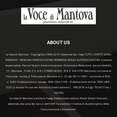
ABOUT US
La Voce di Mantova - Copyright(C)1999-2019 Vidiemme Soc. Coop TUTTI I DIRITTI SONO
RISERVATI. NESSUNA RIPRODUZIONE PERMESSA SENZA AUTORIZZAZIONE Direttore
responsabile: Alessio Tarpini Amministrazione, Direzione e Redazione: piazza Sordello,
12 - Mantova - P.IVA, C.F. e R.I. 01898140205 - R.E.A. 0207279 (Mantova) iscrizione al
Tribunale: iscritta al Tribunale di Mantova al n. 25 del 30/11/1992 - iscrizione al ROC:
n. 9363 Pubblicazione a stampa: ISSN 1594-1159 - Pubblicazione online: ISSN 2465-
132X La testata fruisce dei contributi diretti editoria L. 198/2016 e d.lgs 70/2017 (ex L.
250/90)
“La Voce di Mantova tramite la Fipeg (Federazione Italiana Piccoli Editori Giornali),
aderendo alla carta dei servizi dell'USPI ha accettato il Codice di Autodisciplina della
Comunicazione Commerciale"