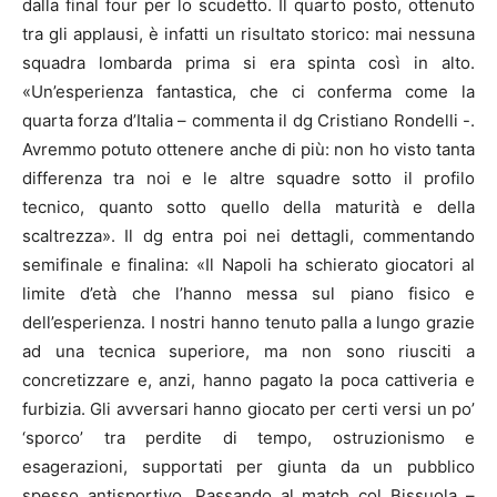
dalla final four per lo scudetto. Il quarto posto, ottenuto
tra gli applausi, è infatti un risultato storico: mai nessuna
squadra lombarda prima si era spinta così in alto.
«Un’esperienza fantastica, che ci conferma come la
quarta forza d’Italia – commenta il dg Cristiano Rondelli -.
Avremmo potuto ottenere anche di più: non ho visto tanta
differenza tra noi e le altre squadre sotto il profilo
tecnico, quanto sotto quello della maturità e della
scaltrezza». Il dg entra poi nei dettagli, commentando
semifinale e finalina: «Il Napoli ha schierato giocatori al
limite d’età che l’hanno messa sul piano fisico e
dell’esperienza. I nostri hanno tenuto palla a lungo grazie
ad una tecnica superiore, ma non sono riusciti a
concretizzare e, anzi, hanno pagato la poca cattiveria e
furbizia. Gli avversari hanno giocato per certi versi un po’
‘sporco’ tra perdite di tempo, ostruzionismo e
esagerazioni, supportati per giunta da un pubblico
spesso antisportivo. Passando al match col Bissuola –