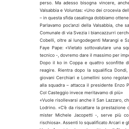
perso. Ma adesso bisogna vincere, anche 
Valsabbia e Voluntas: «Uno dei crocevia del
– in questa sfida casalinga dobbiamo ottene
Parlavamo poc’anzi della Valsabbia, che sa
Comunale di via Svezia i biancazzurri cerche
Cobelli, oltre ai lungodegenti Marangi e S
Faye Pape: «Vietato sottovalutare una s
tecnico -, dovremo dare il massimo per impo
Dopo il ko in Coppa e quattro sconfitte di
reagire. Rientra dopo la squalifica Dondi,
giovani Cerchiari e Lomellini sono regola
alla squadra – attacca il presidente Enzo P
Col Casteggio invece meritavamo di più»
«Vuole risollevarsi anche il San Lazzaro, ch
Lodrino. «C’è da riscattare la prestazione
mister Michele Jacopetti -, serve più co
rischiosa». Assenti lo squalificato Arcari e gli