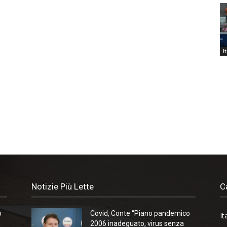
I
Notizie Più Lette
C
o
Covid, Conte “Piano pandemico
It
2006 inadeguato, virus senza