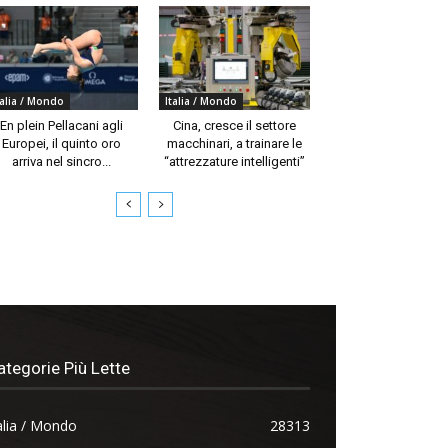
talia / Mondo
Italia / Mondo
En plein Pellacani agli
Cina, cresce il settore
Europei, il quinto oro
macchinari, a trainare le
arriva nel sincro...
“attrezzature intelligenti”
ategorie Più Lette
alia / Mondo
28313