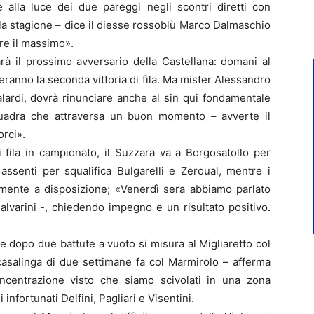
alla luce dei due pareggi negli scontri diretti con
la stagione – dice il diesse rossoblù Marco Dalmaschio
re il massimo».
rà il prossimo avversario della Castellana: domani al
ranno la seconda vittoria di fila. Ma mister Alessandro
alardi, dovrà rinunciare anche al sin qui fondamentale
quadra che attraversa un buon momento – avverte il
rci».
 fila in campionato, il Suzzara va a Borgosatollo per
 assenti per squalifica Bulgarelli e Zeroual, mentre i
rmente a disposizione; «Venerdì sera abbiamo parlato
alvarini -, chiedendo impegno e un risultato positivo.
e dopo due battute a vuoto si misura al Migliaretto col
 casalinga di due settimane fa col Marmirolo – afferma
ncentrazione visto che siamo scivolati in una zona
 infortunati Delfini, Pagliari e Visentini.