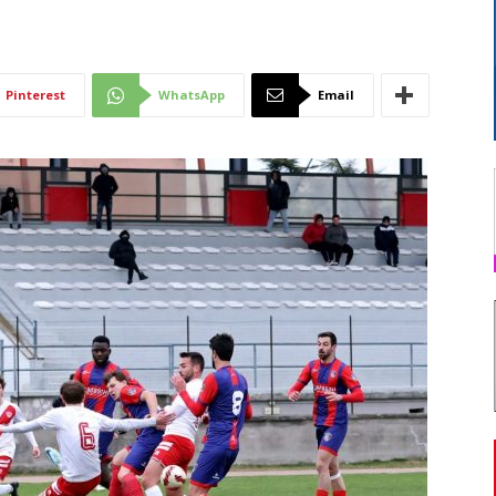
Di
Pinterest
WhatsApp
Email
Mantova