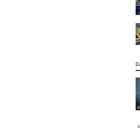
D
I
i