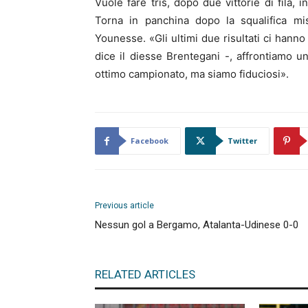
Vuole fare tris, dopo due vittorie di fila, 
Torna in panchina dopo la squalifica mis
Younesse. «Gli ultimi due risultati ci han
dice il diesse Brentegani -, affrontiamo 
ottimo campionato, ma siamo fiduciosi».
Facebook
Twitter
Previous article
Nessun gol a Bergamo, Atalanta-Udinese 0-0
RELATED ARTICLES