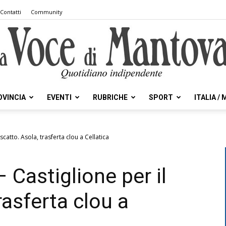
Contatti
Community
OVINCIA
EVENTI
RUBRICHE
SPORT
ITALIA /
la
iscatto. Asola, trasferta clou a Cellatica
– Castiglione per il
Voce
rasferta clou a