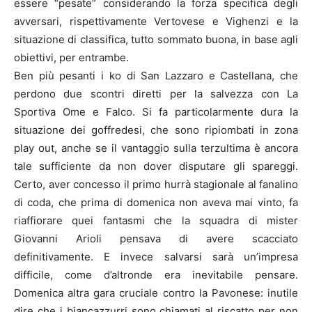
essere “pesate” considerando la forza specifica degli
avversari, rispettivamente Vertovese e Vighenzi e la
situazione di classifica, tutto sommato buona, in base agli
obiettivi, per entrambe.
Ben più pesanti i ko di San Lazzaro e Castellana, che
perdono due scontri diretti per la salvezza con La
Sportiva Ome e Falco. Si fa particolarmente dura la
situazione dei goffredesi, che sono ripiombati in zona
play out, anche se il vantaggio sulla terzultima è ancora
tale sufficiente da non dover disputare gli spareggi.
Certo, aver concesso il primo hurrà stagionale al fanalino
di coda, che prima di domenica non aveva mai vinto, fa
riaffiorare quei fantasmi che la squadra di mister
Giovanni Arioli pensava di avere scacciato
definitivamente. E invece salvarsi sarà un’impresa
difficile, come d’altronde era inevitabile pensare.
Domenica altra gara cruciale contro la Pavonese: inutile
dire che i biancazzurri sono chiamati al riscatto per non