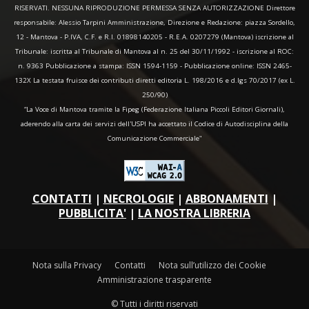
RISERVATI. NESSUNA RIPRODUZIONE PERMESSA SENZA AUTORIZZAZIONE Direttore
responsabile: Alessio Tarpini Amministrazione, Direzione e Redazione: piazza Sordello,
12 - Mantova - P.IVA, C.F. e R.I. 01898140205 - R.E.A. 0207279 (Mantova) iscrizione al
Tribunale: iscritta al Tribunale di Mantova al n. 25 del 30/11/1992 - iscrizione al ROC:
n. 9363 Pubblicazione a stampa: ISSN 1594-1159 - Pubblicazione online: ISSN 2465-
132X La testata fruisce dei contributi diretti editoria L. 198/2016 e d.lgs 70/2017 (ex L.
250/90)
“La Voce di Mantova tramite la Fipeg (Federazione Italiana Piccoli Editori Giornali),
aderendo alla carta dei servizi dell'USPI ha accettato il Codice di Autodisciplina della
Comunicazione Commerciale"
CONTATTI
|
NECROLOGIE
|
ABBONAMENTI
|
PUBBLICITA'
|
LA NOSTRA LIBRERIA
Nota sulla Privacy
Contatti
Nota sull’utilizzo dei Cookie
Amministrazione trasparente
© Tutti i diritti riservati