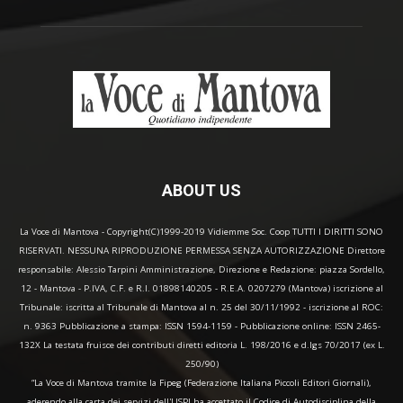
ABOUT US
La Voce di Mantova - Copyright(C)1999-2019 Vidiemme Soc. Coop TUTTI I DIRITTI SONO
RISERVATI. NESSUNA RIPRODUZIONE PERMESSA SENZA AUTORIZZAZIONE Direttore
responsabile: Alessio Tarpini Amministrazione, Direzione e Redazione: piazza Sordello,
12 - Mantova - P.IVA, C.F. e R.I. 01898140205 - R.E.A. 0207279 (Mantova) iscrizione al
Tribunale: iscritta al Tribunale di Mantova al n. 25 del 30/11/1992 - iscrizione al ROC:
n. 9363 Pubblicazione a stampa: ISSN 1594-1159 - Pubblicazione online: ISSN 2465-
132X La testata fruisce dei contributi diretti editoria L. 198/2016 e d.lgs 70/2017 (ex L.
250/90)
“La Voce di Mantova tramite la Fipeg (Federazione Italiana Piccoli Editori Giornali),
aderendo alla carta dei servizi dell'USPI ha accettato il Codice di Autodisciplina della