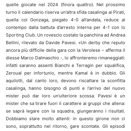
quelle giocate nel 2024 (finora quattro). Nel prossimo
turno il calendario riserva un’altra sfida casalinga ai Pirati,
quella col Gonzaga, piegato 4-0 all’andata, reduce al
contempo dalla battuta d’arresto interna per 4-1 con lo
Sporting Club. Un rovescio costato la panchina ad Andrea
Bellini, rilevato da Davide Pavesi. «Un derby che reputo
ancora più difficile della gara con la Verolese – afferma il
diesse Marco Dalmaschio -, lo affronteremo rimaneggiati:
infatti saranno assenti Bianchi e Terragin per squalifica,
Zeroual per infortunio, mentre Kamal è in dubbio. Gli
aquilotti, dal canto loro, devono riscattare la sconfitta
casalinga, hanno bisogno di punti e l’arrivo del nuovo
mister può dar loro un’ulteriore scossa. Pavesi è un
mister che sa tirare fuori il carattere ai gruppi che allena:
se saprà legare con la squadra, giungeranno i risultati.
Dobbiamo stare molto attenti: in questo girone non ci
sono, soprattutto nel ritorno, gare scontate. Gli episodi