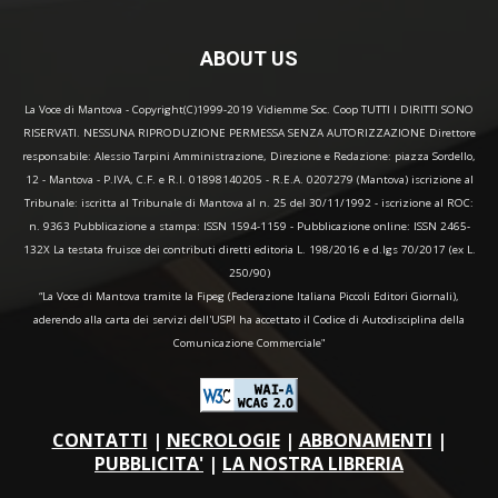
ABOUT US
La Voce di Mantova - Copyright(C)1999-2019 Vidiemme Soc. Coop TUTTI I DIRITTI SONO
RISERVATI. NESSUNA RIPRODUZIONE PERMESSA SENZA AUTORIZZAZIONE Direttore
responsabile: Alessio Tarpini Amministrazione, Direzione e Redazione: piazza Sordello,
12 - Mantova - P.IVA, C.F. e R.I. 01898140205 - R.E.A. 0207279 (Mantova) iscrizione al
Tribunale: iscritta al Tribunale di Mantova al n. 25 del 30/11/1992 - iscrizione al ROC:
n. 9363 Pubblicazione a stampa: ISSN 1594-1159 - Pubblicazione online: ISSN 2465-
132X La testata fruisce dei contributi diretti editoria L. 198/2016 e d.lgs 70/2017 (ex L.
250/90)
“La Voce di Mantova tramite la Fipeg (Federazione Italiana Piccoli Editori Giornali),
aderendo alla carta dei servizi dell'USPI ha accettato il Codice di Autodisciplina della
Comunicazione Commerciale"
CONTATTI
|
NECROLOGIE
|
ABBONAMENTI
|
PUBBLICITA'
|
LA NOSTRA LIBRERIA