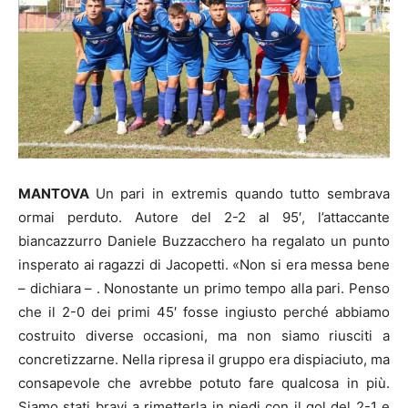
MANTOVA
Un pari in extremis quando tutto sembrava
ormai perduto. Autore del 2-2 al 95′, l’attaccante
biancazzurro Daniele Buzzacchero ha regalato un punto
insperato ai ragazzi di Jacopetti. «Non si era messa bene
– dichiara – . Nonostante un primo tempo alla pari. Penso
che il 2-0 dei primi 45′ fosse ingiusto perché abbiamo
costruito diverse occasioni, ma non siamo riusciti a
concretizzarne. Nella ripresa il gruppo era dispiaciuto, ma
consapevole che avrebbe potuto fare qualcosa in più.
Siamo stati bravi a rimetterla in piedi con il gol del 2-1 e