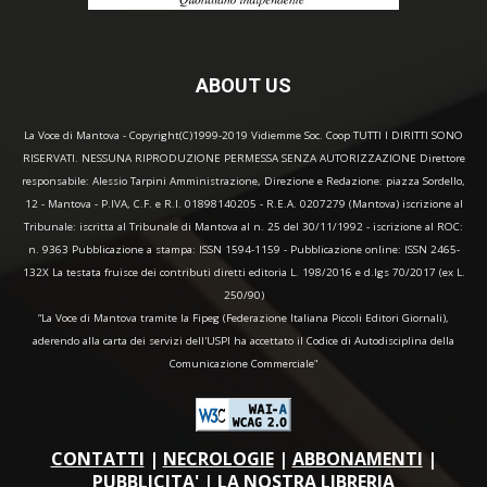
ABOUT US
La Voce di Mantova - Copyright(C)1999-2019 Vidiemme Soc. Coop TUTTI I DIRITTI SONO
RISERVATI. NESSUNA RIPRODUZIONE PERMESSA SENZA AUTORIZZAZIONE Direttore
responsabile: Alessio Tarpini Amministrazione, Direzione e Redazione: piazza Sordello,
12 - Mantova - P.IVA, C.F. e R.I. 01898140205 - R.E.A. 0207279 (Mantova) iscrizione al
Tribunale: iscritta al Tribunale di Mantova al n. 25 del 30/11/1992 - iscrizione al ROC:
n. 9363 Pubblicazione a stampa: ISSN 1594-1159 - Pubblicazione online: ISSN 2465-
132X La testata fruisce dei contributi diretti editoria L. 198/2016 e d.lgs 70/2017 (ex L.
250/90)
“La Voce di Mantova tramite la Fipeg (Federazione Italiana Piccoli Editori Giornali),
aderendo alla carta dei servizi dell'USPI ha accettato il Codice di Autodisciplina della
Comunicazione Commerciale"
CONTATTI
|
NECROLOGIE
|
ABBONAMENTI
|
PUBBLICITA'
|
LA NOSTRA LIBRERIA