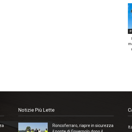
P
ma
Notizie Più Lette
C
zza
Roncoferraro, riapre in sicurezza
It
il ponte di Governolo dopo il