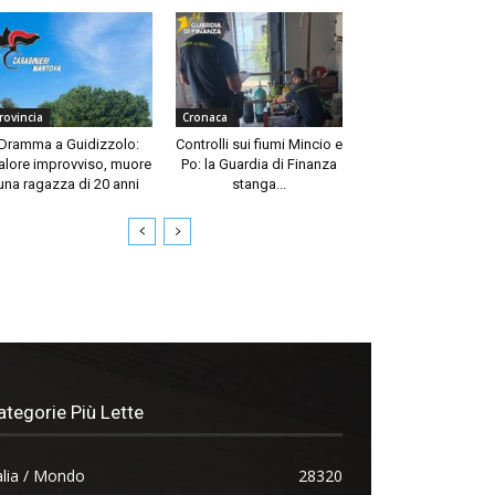
rovincia
Cronaca
Dramma a Guidizzolo:
Controlli sui fiumi Mincio e
lore improvviso, muore
Po: la Guardia di Finanza
una ragazza di 20 anni
stanga...
ategorie Più Lette
alia / Mondo
28320