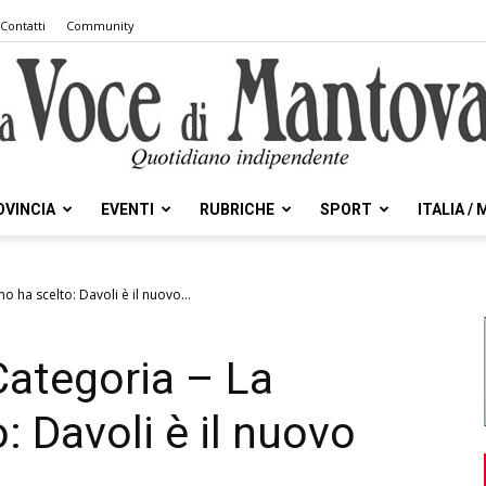
Contatti
Community
OVINCIA
EVENTI
RUBRICHE
SPORT
ITALIA /
la
 ha scelto: Davoli è il nuovo...
Categoria – La
Voce
 Davoli è il nuovo