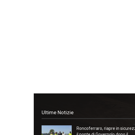
Ultime Notizie
Roncoferraro, riapre in sicure
il ponte di Governolo dopo il