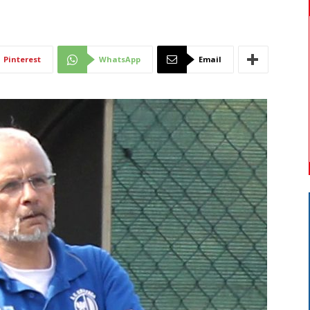
Di
Pinterest
WhatsApp
Email
Mantova