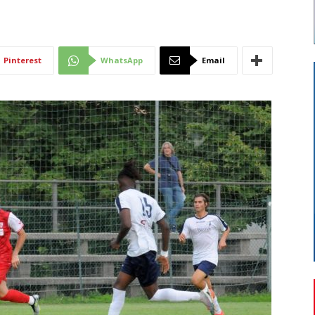
Di
Pinterest
WhatsApp
Email
Mantova