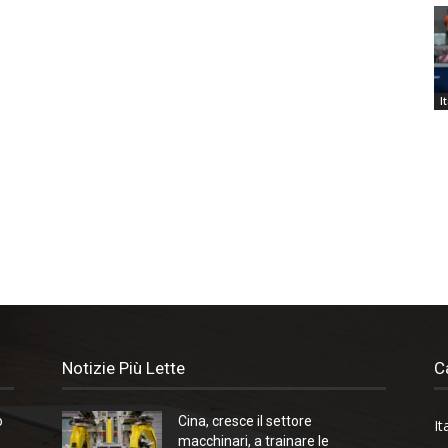
I
Notizie Più Lette
C
o
Cina, cresce il settore
It
macchinari, a trainare le