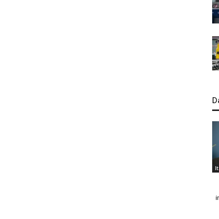
D
I
i