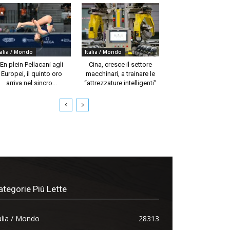
talia / Mondo
Italia / Mondo
En plein Pellacani agli
Cina, cresce il settore
Europei, il quinto oro
macchinari, a trainare le
arriva nel sincro...
“attrezzature intelligenti”
ategorie Più Lette
alia / Mondo
28313