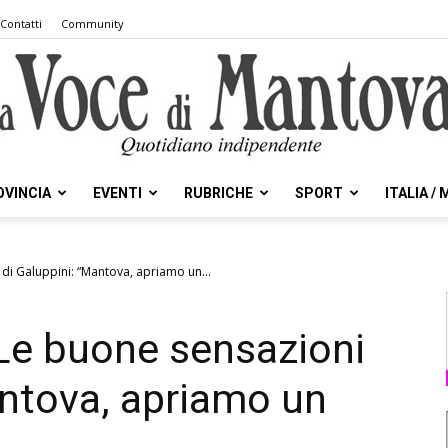
Contatti
Community
OVINCIA
EVENTI
RUBRICHE
SPORT
ITALIA /
la
 di Galuppini: “Mantova, apriamo un...
 Le buone sensazioni
Voce
antova, apriamo un