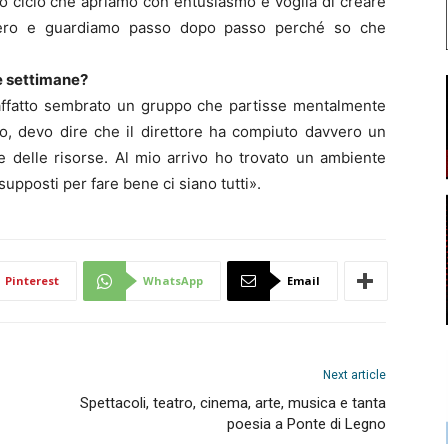
o ciclo che apriamo con entusiasmo e voglia di creare
 zero e guardiamo passo dopo passo perché so che
me settimane?
affatto sembrato un gruppo che partisse mentalmente
o, devo dire che il direttore ha compiuto davvero un
e delle risorse. Al mio arrivo ho trovato un ambiente
upposti per fare bene ci siano tutti».
Pinterest
WhatsApp
Email
Next article
Spettacoli, teatro, cinema, arte, musica e tanta
poesia a Ponte di Legno