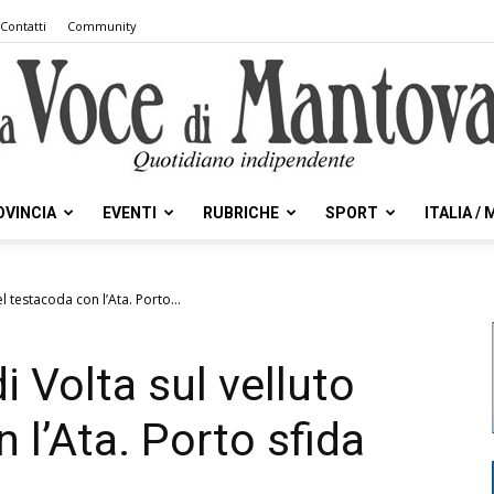
Contatti
Community
OVINCIA
EVENTI
RUBRICHE
SPORT
ITALIA /
la
el testacoda con l’Ata. Porto...
i Volta sul velluto
Voce
 l’Ata. Porto sfida