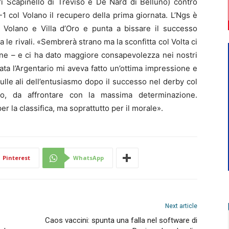
ri Scapinello di Treviso e De Nard di Belluno) contro
-1 col Volano il recupero della prima giornata. L’Ngs è
n Volano e Villa d’Oro e punta a bissare il successo
ra le rivali. «Sembrerà strano ma la sconfitta col Volta ci
one – e ci ha dato maggiore consapevolezza nei nostri
ata l’Argentario mi aveva fatto un’ottima impressione e
, sulle ali dell’entusiasmo dopo il successo nel derby col
o, da affrontare con la massima determinazione.
r la classifica, ma soprattutto per il morale».
Pinterest
WhatsApp
Next article
Caos vaccini: spunta una falla nel software di