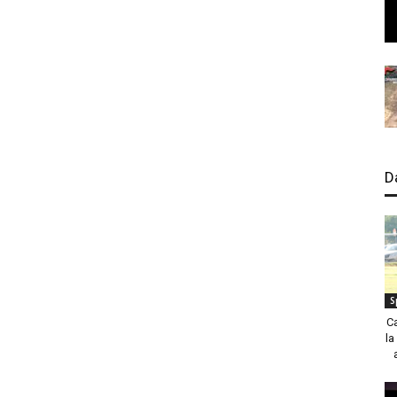
D
S
C
la