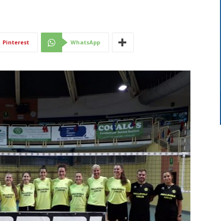
Di
Pinterest
WhatsApp
Mantova