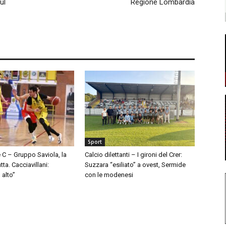
ul
Regione Lombardia
Sport
 C – Gruppo Saviola, la
Calcio dilettanti – I gironi del Crer:
ta. Cacciavillani:
Suzzara “esiliato” a ovest, Sermide
 alto”
con le modenesi