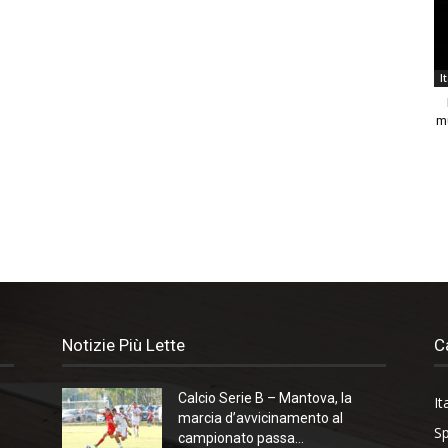
I
m
Notizie Più Lette
C
Calcio Serie B – Mantova, la
It
marcia d’avvicinamento al
Sp
campionato passa...