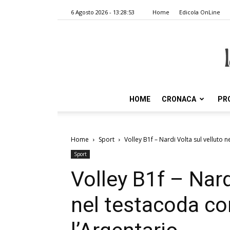
6 Agosto 2026 - 13:28:53
Home
Edicola OnLine
HOME
CRONACA
PR
Home
Sport
Volley B1f – Nardi Volta sul velluto n
Sport
Volley B1f – Nard
nel testacoda con