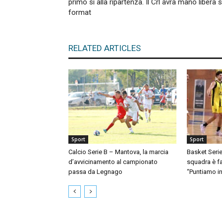
primo sì alla ripartenza. Il Crl avrà mano libera s
format
RELATED ARTICLES
Sport
Sport
Calcio Serie B – Mantova, la marcia
Basket Serie
d’avvicinamento al campionato
squadra è fat
passa da Legnago
“Puntiamo in