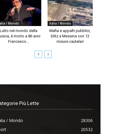
talia / Mondo
Italia / Mondo
Lutto nel mondo della
Mafia e appalti pubblici,
usica, è morto a 86 anni
blitz a Messina con 12
Francesco...
misure cautelari
ategorie Più Lette
alia / Mondo
28306
ort
20532