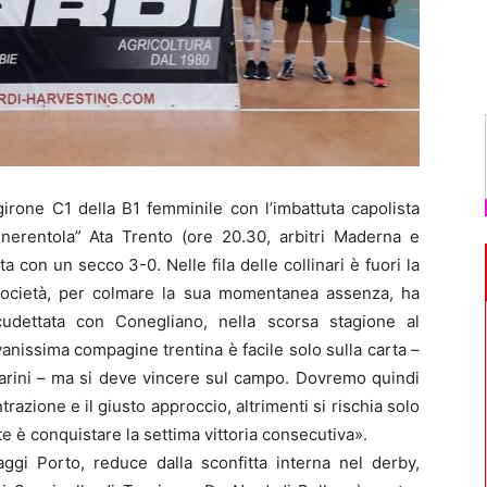
irone C1 della B1 femminile con l’imbattuta capolista
enerentola” Ata Trento (ore 20.30, arbitri Maderna e
ta con un secco 3-0. Nelle fila delle collinari è fuori la
a società, per colmare la sua momentanea assenza, ha
cudettata con Conegliano, nella scorsa stagione al
ovanissima compagine trentina è facile solo sulla carta –
arini – ma si deve vincere sul campo. Dovremo quindi
azione e il giusto approccio, altrimenti si rischia solo
nte è conquistare la settima vittoria consecutiva».
ggi Porto, reduce dalla sconfitta interna nel derby,