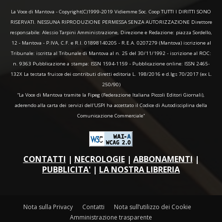
La Voce di Mantova - Copyright(C)1999-2019 Vidiemme Soc. Coop TUTTI I DIRITTI SONO
RISERVATI. NESSUNA RIPRODUZIONE PERMESSA SENZA AUTORIZZAZIONE Direttore
responsabile: Alessio Tarpini Amministrazione, Direzione e Redazione: piazza Sordello,
12 - Mantova - P.IVA, C.F. e R.I. 01898140205 - R.E.A. 0207279 (Mantova) iscrizione al
Tribunale: iscritta al Tribunale di Mantova al n. 25 del 30/11/1992 - iscrizione al ROC:
n. 9363 Pubblicazione a stampa: ISSN 1594-1159 - Pubblicazione online: ISSN 2465-
132X La testata fruisce dei contributi diretti editoria L. 198/2016 e d.lgs 70/2017 (ex L.
250/90)
“La Voce di Mantova tramite la Fipeg (Federazione Italiana Piccoli Editori Giornali),
aderendo alla carta dei servizi dell'USPI ha accettato il Codice di Autodisciplina della
Comunicazione Commerciale"
CONTATTI
|
NECROLOGIE
|
ABBONAMENTI
|
PUBBLICITA'
|
LA NOSTRA LIBRERIA
Nota sulla Privacy
Contatti
Nota sull’utilizzo dei Cookie
Amministrazione trasparente