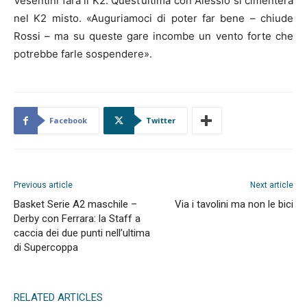
Vesentini farà il K2. Quest’ultima con Alessio si cimenterà
nel K2 misto. «Auguriamoci di poter far bene – chiude
Rossi – ma su queste gare incombe un vento forte che
potrebbe farle sospendere».
Facebook
Twitter
Previous article
Next article
Basket Serie A2 maschile –
Via i tavolini ma non le bici
Derby con Ferrara: la Staff a
caccia dei due punti nell’ultima
di Supercoppa
RELATED ARTICLES