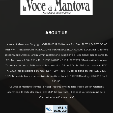
ABOUT US
La Voce di Mantova - Copyright(C)1999-2019 Vidiemme Soc. Coop TUTTI I DIRITTI SONO
RISERVATI. NESSUNA RIPRODUZIONE PERMESSA SENZA AUTORIZZAZIONE Direttore
responsabile: Alessio Tarpini Amministrazione, Direzione e Redazione: piazza Sordello,
12 - Mantova - P.IVA, C.F. e R.I. 01898140205 - R.E.A. 0207279 (Mantova) iscrizione al
Tribunale: iscritta al Tribunale di Mantova al n. 25 del 30/11/1992 - iscrizione al ROC:
n. 9363 Pubblicazione a stampa: ISSN 1594-1159 - Pubblicazione online: ISSN 2465-
132X La testata fruisce dei contributi diretti editoria L. 198/2016 e d.lgs 70/2017 (ex L.
250/90)
“La Voce di Mantova tramite la Fipeg (Federazione Italiana Piccoli Editori Giornali),
aderendo alla carta dei servizi dell'USPI ha accettato il Codice di Autodisciplina della
Comunicazione Commerciale"