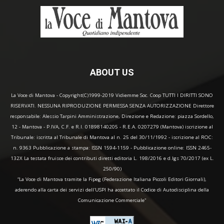
ABOUT US
La Voce di Mantova - Copyright(C)1999-2019 Vidiemme Soc. Coop TUTTI I DIRITTI SONO
RISERVATI. NESSUNA RIPRODUZIONE PERMESSA SENZA AUTORIZZAZIONE Direttore
responsabile: Alessio Tarpini Amministrazione, Direzione e Redazione: piazza Sordello,
12 - Mantova - P.IVA, C.F. e R.I. 01898140205 - R.E.A. 0207279 (Mantova) iscrizione al
Tribunale: iscritta al Tribunale di Mantova al n. 25 del 30/11/1992 - iscrizione al ROC:
n. 9363 Pubblicazione a stampa: ISSN 1594-1159 - Pubblicazione online: ISSN 2465-
132X La testata fruisce dei contributi diretti editoria L. 198/2016 e d.lgs 70/2017 (ex L.
250/90)
“La Voce di Mantova tramite la Fipeg (Federazione Italiana Piccoli Editori Giornali),
aderendo alla carta dei servizi dell'USPI ha accettato il Codice di Autodisciplina della
Comunicazione Commerciale"