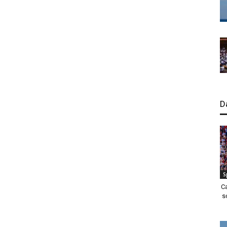
D
S
C
s