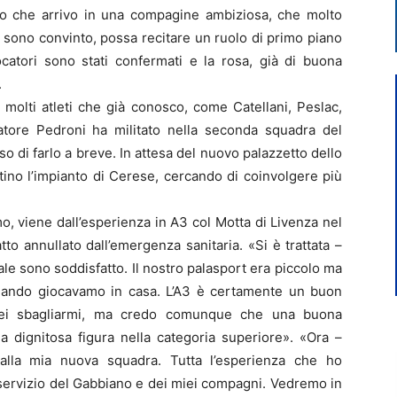
to che arrivo in una compagine ambiziosa, che molto
, sono convinto, possa recitare un ruolo di primo piano
catori sono stati confermati e la rosa, già di buona
.
molti atleti che già conosco, come Catellani, Peslac,
iatore Pedroni ha militato nella seconda squadra del
 di farlo a breve. In attesa del nuovo palazzetto dello
tino l’impianto di Cerese, cercando di coinvolgere più
, viene dall’esperienza in A3 col Motta di Livenza nel
to annullato dall’emergenza sanitaria. «Si è trattata –
ale sono soddisfatto. Il nostro palasport era piccolo ma
 quando giocavamo in casa. L’A3 è certamente un buon
trei sbagliarmi, ma credo comunque che una buona
a dignitosa figura nella categoria superiore». «Ora –
lla mia nuova squadra. Tutta l’esperienza che ho
 servizio del Gabbiano e dei miei compagni. Vedremo in