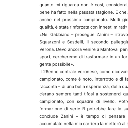
quanto mi riguarda non è così, considera
bene ha fatto nella passata stagione. E che
anche nel prossimo campionato. Molti gio
qualità, è stata rinforzata con innesti mirati»
«Nel Gabbiano – prosegue Zanini – ritrovo 
Squarzoni e Sasdelli, il secondo pallegg
Verona. Devo ancora venire a Mantova, penso
sport, cercheremo di trasformare in un for
gente possibile».
Il 26enne centrale veronese, come dicevamo
campionato, come è noto, interrotto e di fat
racconta – di una bella esperienza, della qu
c’erano sempre tanti tifosi a sostenerci
campionato, con squadre di livello. Po
formazione di serie B potrebbe fare la su
conclude Zanini – è tempo di pensare a
accumulato nella mia carriera la metterò al