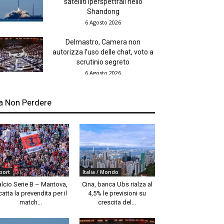
satelliti iperspettrali nello
Shandong
6 Agosto 2026
Delmastro, Camera non
autorizza l’uso delle chat, voto a
scrutinio segreto
6 Agosto 2026
a Non Perdere
port
Italia / Mondo
alcio Serie B – Mantova,
Cina, banca Ubs rialza al
catta la prevendita per il
4,5% le previsioni su
match...
crescita del...