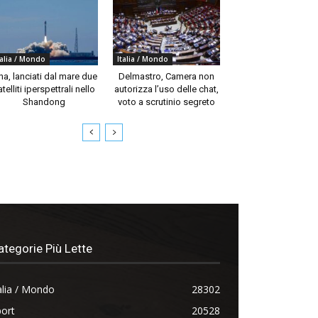
talia / Mondo
Italia / Mondo
na, lanciati dal mare due
Delmastro, Camera non
telliti iperspettrali nello
autorizza l’uso delle chat,
Shandong
voto a scrutinio segreto
ategorie Più Lette
alia / Mondo
28302
ort
20528