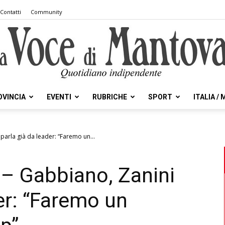
Contatti
Community
OVINCIA
EVENTI
RUBRICHE
SPORT
ITALIA /
la
parla già da leader: “Faremo un...
B – Gabbiano, Zanini
Voce
er: “Faremo un