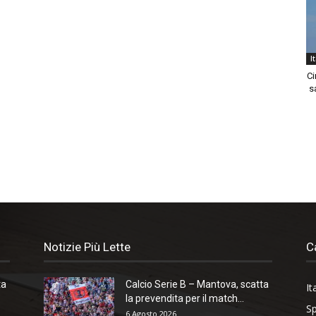
I
Ci
sa
Notizie Più Lette
C
ta
Calcio Serie B – Mantova, scatta
It
la prevendita per il match...
Sp
6 Agosto 2026