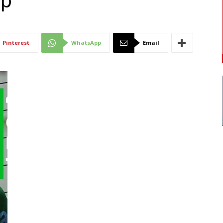
p”
Di
Pinterest
WhatsApp
Email
Mantova