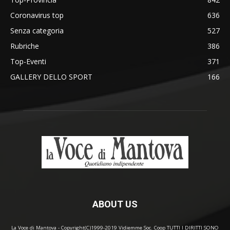
Coronavirus top
636
Senza categoria
527
Rubriche
386
Top-Eventi
371
GALLERY DELLO SPORT
166
ABOUT US
La Voce di Mantova - Copyright(C)1999-2019 Vidiemme Soc. Coop TUTTI I DIRITTI SONO