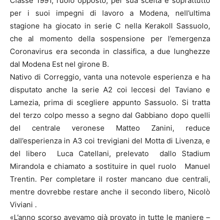
Classe 1991, ruolo opposto, per sua scelta e soprattutto
per i suoi impegni di lavoro a Modena, nell’ultima
stagione ha giocato in serie C nella Kerakoll Sassuolo,
che al momento della sospensione per l’emergenza
Coronavirus era seconda in classifica, a due lunghezze
dal Modena Est nel girone B.
Nativo di Correggio, vanta una notevole esperienza e ha
disputato anche la serie A2 coi leccesi del Taviano e
Lamezia, prima di scegliere appunto Sassuolo. Si tratta
del terzo colpo messo a segno dal Gabbiano dopo quelli
del centrale veronese Matteo Zanini, reduce
dall’esperienza in A3 coi trevigiani del Motta di Livenza, e
del libero Luca Catellani, prelevato dallo Stadium
Mirandola e chiamato a sostituire in quel ruolo Manuel
Trentin. Per completare il roster mancano due centrali,
mentre dovrebbe restare anche il secondo libero, Nicolò
Viviani .
«L’anno scorso avevamo già provato in tutte le maniere –