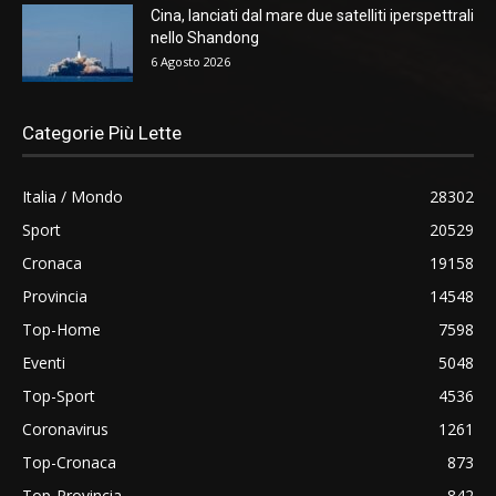
Cina, lanciati dal mare due satelliti iperspettrali
nello Shandong
6 Agosto 2026
Categorie Più Lette
Italia / Mondo
28302
Sport
20529
Cronaca
19158
Provincia
14548
Top-Home
7598
Eventi
5048
Top-Sport
4536
Coronavirus
1261
Top-Cronaca
873
Top-Provincia
842