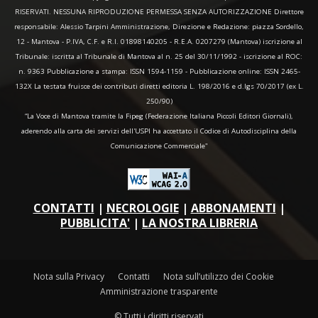
RISERVATI. NESSUNA RIPRODUZIONE PERMESSA SENZA AUTORIZZAZIONE Direttore
responsabile: Alessio Tarpini Amministrazione, Direzione e Redazione: piazza Sordello,
12 - Mantova - P.IVA, C.F. e R.I. 01898140205 - R.E.A. 0207279 (Mantova) iscrizione al
Tribunale: iscritta al Tribunale di Mantova al n. 25 del 30/11/1992 - iscrizione al ROC:
n. 9363 Pubblicazione a stampa: ISSN 1594-1159 - Pubblicazione online: ISSN 2465-
132X La testata fruisce dei contributi diretti editoria L. 198/2016 e d.lgs 70/2017 (ex L.
250/90)
“La Voce di Mantova tramite la Fipeg (Federazione Italiana Piccoli Editori Giornali),
aderendo alla carta dei servizi dell'USPI ha accettato il Codice di Autodisciplina della
Comunicazione Commerciale"
CONTATTI
|
NECROLOGIE
|
ABBONAMENTI
|
PUBBLICITA'
|
LA NOSTRA LIBRERIA
Nota sulla Privacy
Contatti
Nota sull’utilizzo dei Cookie
Amministrazione trasparente
© Tutti i diritti riservati