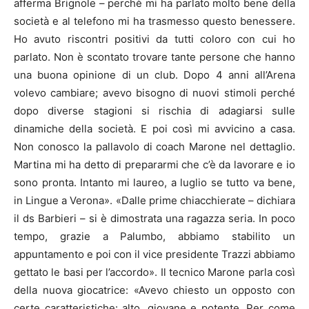
afferma Brignole – perchè mi ha parlato molto bene della
società e al telefono mi ha trasmesso questo benessere.
Ho avuto riscontri positivi da tutti coloro con cui ho
parlato. Non è scontato trovare tante persone che hanno
una buona opinione di un club. Dopo 4 anni all’Arena
volevo cambiare; avevo bisogno di nuovi stimoli perché
dopo diverse stagioni si rischia di adagiarsi sulle
dinamiche della società. E poi così mi avvicino a casa.
Non conosco la pallavolo di coach Marone nel dettaglio.
Martina mi ha detto di prepararmi che c’è da lavorare e io
sono pronta. Intanto mi laureo, a luglio se tutto va bene,
in Lingue a Verona». «Dalle prime chiacchierate – dichiara
il ds Barbieri – si è dimostrata una ragazza seria. In poco
tempo, grazie a Palumbo, abbiamo stabilito un
appuntamento e poi con il vice presidente Trazzi abbiamo
gettato le basi per l’accordo». Il tecnico Marone parla così
della nuova giocatrice: «Avevo chiesto un opposto con
certe caratteristiche: alto, giovane e potente. Per come