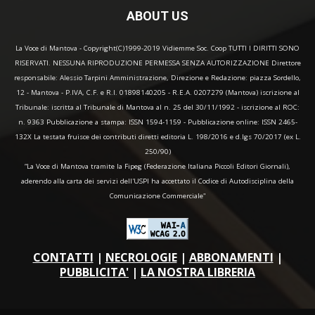
ABOUT US
La Voce di Mantova - Copyright(C)1999-2019 Vidiemme Soc. Coop TUTTI I DIRITTI SONO
RISERVATI. NESSUNA RIPRODUZIONE PERMESSA SENZA AUTORIZZAZIONE Direttore
responsabile: Alessio Tarpini Amministrazione, Direzione e Redazione: piazza Sordello,
12 - Mantova - P.IVA, C.F. e R.I. 01898140205 - R.E.A. 0207279 (Mantova) iscrizione al
Tribunale: iscritta al Tribunale di Mantova al n. 25 del 30/11/1992 - iscrizione al ROC:
n. 9363 Pubblicazione a stampa: ISSN 1594-1159 - Pubblicazione online: ISSN 2465-
132X La testata fruisce dei contributi diretti editoria L. 198/2016 e d.lgs 70/2017 (ex L.
250/90)
“La Voce di Mantova tramite la Fipeg (Federazione Italiana Piccoli Editori Giornali),
aderendo alla carta dei servizi dell'USPI ha accettato il Codice di Autodisciplina della
Comunicazione Commerciale"
CONTATTI
|
NECROLOGIE
|
ABBONAMENTI
|
PUBBLICITA'
|
LA NOSTRA LIBRERIA