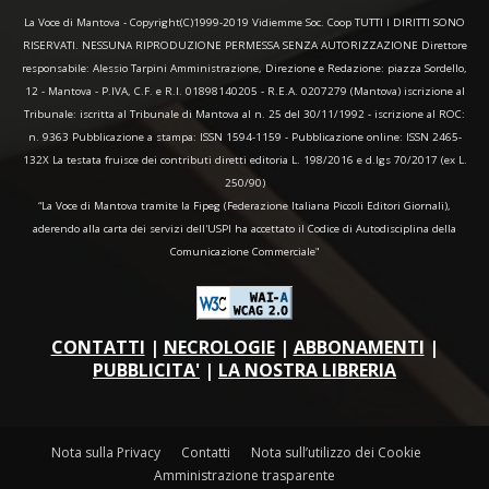
La Voce di Mantova - Copyright(C)1999-2019 Vidiemme Soc. Coop TUTTI I DIRITTI SONO
RISERVATI. NESSUNA RIPRODUZIONE PERMESSA SENZA AUTORIZZAZIONE Direttore
responsabile: Alessio Tarpini Amministrazione, Direzione e Redazione: piazza Sordello,
12 - Mantova - P.IVA, C.F. e R.I. 01898140205 - R.E.A. 0207279 (Mantova) iscrizione al
Tribunale: iscritta al Tribunale di Mantova al n. 25 del 30/11/1992 - iscrizione al ROC:
n. 9363 Pubblicazione a stampa: ISSN 1594-1159 - Pubblicazione online: ISSN 2465-
132X La testata fruisce dei contributi diretti editoria L. 198/2016 e d.lgs 70/2017 (ex L.
250/90)
“La Voce di Mantova tramite la Fipeg (Federazione Italiana Piccoli Editori Giornali),
aderendo alla carta dei servizi dell'USPI ha accettato il Codice di Autodisciplina della
Comunicazione Commerciale"
CONTATTI
|
NECROLOGIE
|
ABBONAMENTI
|
PUBBLICITA'
|
LA NOSTRA LIBRERIA
Nota sulla Privacy
Contatti
Nota sull’utilizzo dei Cookie
Amministrazione trasparente