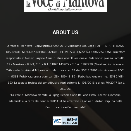
ABOUT US
La Voce di Mantova - Copyright(C)1999-2019 Vidiemme Soc. Coop TUTTI I DIRITTI SONO
RISERVATI. NESSUNA RIPRODUZIONE PERMESSA SENZA AUTORIZZAZIONE Direttore
responsabile: Alessio Tarpini Amministrazione, Direzione e Redazione: piazza Sordello,
12 - Mantova - P.IVA, C.F. e R.I. 01898140205 - R.E.A. 0207279 (Mantova) iscrizione al
Tribunale: iscritta al Tribunale di Mantova al n. 25 del 30/11/1992 - iscrizione al ROC:
n. 9363 Pubblicazione a stampa: ISSN 1594-1159 - Pubblicazione online: ISSN 2465-
132X La testata fruisce dei contributi diretti editoria L. 198/2016 e d.lgs 70/2017 (ex L.
250/90)
“La Voce di Mantova tramite la Fipeg (Federazione Italiana Piccoli Editori Giornali),
aderendo alla carta dei servizi dell'USPI ha accettato il Codice di Autodisciplina della
Comunicazione Commerciale"