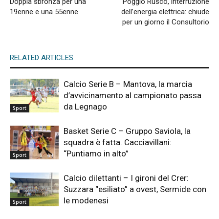
Doppia sbronza per una
Poggio Rusco, interruzione
19enne e una 55enne
dell’energia elettrica: chiude
per un giorno il Consultorio
RELATED ARTICLES
Calcio Serie B – Mantova, la marcia
d’avvicinamento al campionato passa
da Legnago
Sport
Basket Serie C – Gruppo Saviola, la
squadra è fatta. Cacciavillani:
“Puntiamo in alto”
Sport
Calcio dilettanti – I gironi del Crer:
Suzzara “esiliato” a ovest, Sermide con
le modenesi
Sport