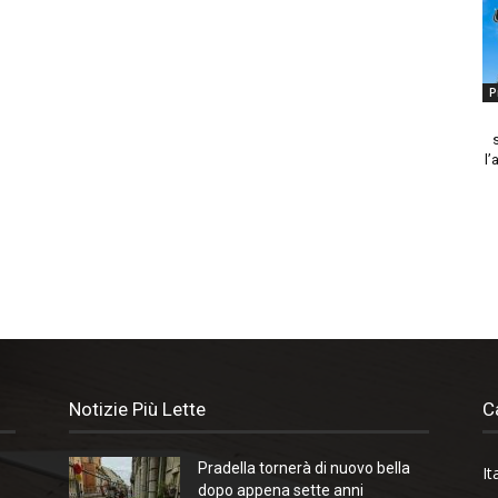
P
l’
Notizie Più Lette
C
Pradella tornerà di nuovo bella
It
dopo appena sette anni