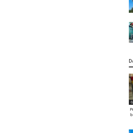
D
C
P
b