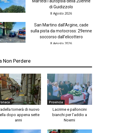
Martedì l’autopsia della 20enne
di Guidizzolo
8 Agosto 2026
San Martino dall’Argine, cade
sulla pista da motocross: 29enne
soccorso dall’elicottero
8 Agosto 2026
a Non Perdere
ronaca
Provincia
radella tornerà di nuovo
Lacrime e palloncini
ella dopo appena sette
bianchi per l’addio a
anni
Noemi