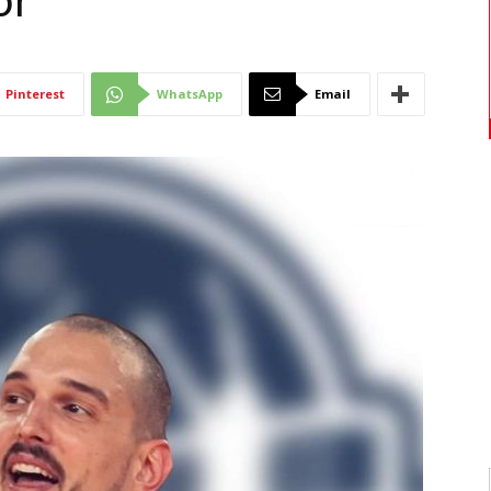
or
Di
Pinterest
WhatsApp
Email
Mantova