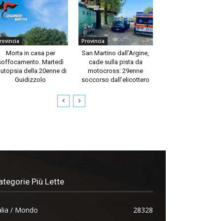
rovincia
Provincia
Morta in casa per
San Martino dall’Argine,
soffocamento. Martedì
cade sulla pista da
autopsia della 20enne di
motocross: 29enne
Guidizzolo
soccorso dall’elicottero
ategorie Più Lette
alia / Mondo
28328