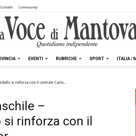
Contatti
Community
OVINCIA
EVENTI
RUBRICHE
SPORT
ITALIA /
la
ello si rinforza con il centrale Carlo...
aschile –
Voce
si rinforza con il