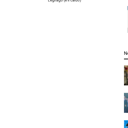
Legnago (e il caldo)
N