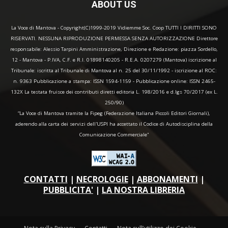
ABOUT US
La Voce di Mantova - Copyright(C)1999-2019 Vidiemme Soc. Coop TUTTI I DIRITTI SONO
RISERVATI. NESSUNA RIPRODUZIONE PERMESSA SENZA AUTORIZZAZIONE Direttore
responsabile: Alessio Tarpini Amministrazione, Direzione e Redazione: piazza Sordello,
12 - Mantova - P.IVA, C.F. e R.I. 01898140205 - R.E.A. 0207279 (Mantova) iscrizione al
Tribunale: iscritta al Tribunale di Mantova al n. 25 del 30/11/1992 - iscrizione al ROC:
n. 9363 Pubblicazione a stampa: ISSN 1594-1159 - Pubblicazione online: ISSN 2465-
132X La testata fruisce dei contributi diretti editoria L. 198/2016 e d.lgs 70/2017 (ex L.
250/90)
“La Voce di Mantova tramite la Fipeg (Federazione Italiana Piccoli Editori Giornali),
aderendo alla carta dei servizi dell'USPI ha accettato il Codice di Autodisciplina della
Comunicazione Commerciale"
CONTATTI
|
NECROLOGIE
|
ABBONAMENTI
|
PUBBLICITA'
|
LA NOSTRA LIBRERIA