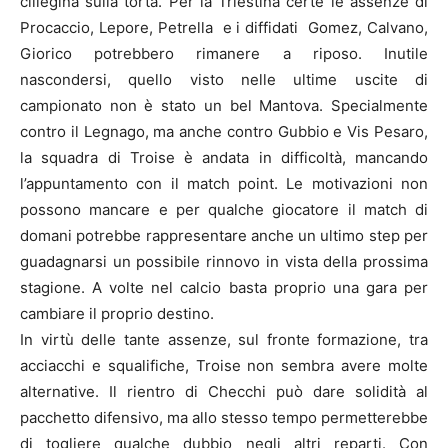
ciliegina sulla torta. Per la Triestina certe le assenze di
Procaccio, Lepore, Petrella e i diffidati Gomez, Calvano,
Giorico potrebbero rimanere a riposo. Inutile
nascondersi, quello visto nelle ultime uscite di
campionato non è stato un bel Mantova. Specialmente
contro il Legnago, ma anche contro Gubbio e Vis Pesaro,
la squadra di Troise è andata in difficoltà, mancando
l’appuntamento con il match point. Le motivazioni non
possono mancare e per qualche giocatore il match di
domani potrebbe rappresentare anche un ultimo step per
guadagnarsi un possibile rinnovo in vista della prossima
stagione. A volte nel calcio basta proprio una gara per
cambiare il proprio destino.
In virtù delle tante assenze, sul fronte formazione, tra
acciacchi e squalifiche, Troise non sembra avere molte
alternative. Il rientro di Checchi può dare solidità al
pacchetto difensivo, ma allo stesso tempo permetterebbe
di togliere qualche dubbio negli altri reparti. Con