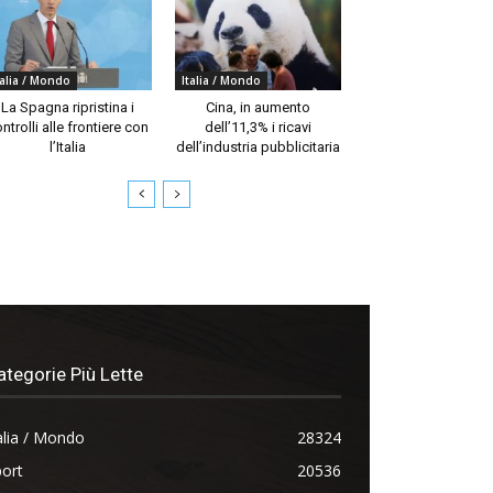
talia / Mondo
Italia / Mondo
La Spagna ripristina i
Cina, in aumento
ntrolli alle frontiere con
dell’11,3% i ricavi
l’Italia
dell’industria pubblicitaria
ategorie Più Lette
alia / Mondo
28324
ort
20536