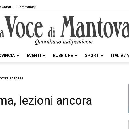
Contatti
Community
OVINCIA
EVENTI
RUBRICHE
SPORT
ITALIA /
la
 ancora sospese
ma, lezioni ancora
Voce