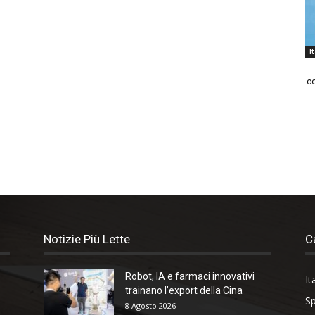
I
co
Notizie Più Lette
C
Robot, IA e farmaci innovativi
It
trainano l’export della Cina
Sp
8 Agosto 2026