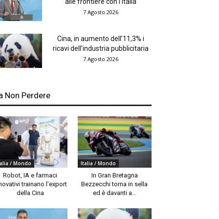
alle frontiere con l’Italia
7 Agosto 2026
Cina, in aumento dell’11,3% i
ricavi dell’industria pubblicitaria
7 Agosto 2026
a Non Perdere
talia / Mondo
Italia / Mondo
Robot, IA e farmaci
In Gran Bretagna
novativi trainano l’export
Bezzecchi torna in sella
della Cina
ed è davanti a...