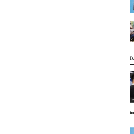
D
I
in