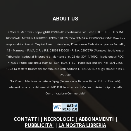
ABOUT US
La Voce di Mantova - Copyright(C)1999-2019 Vidiemme Soc. Coop TUTTI I DIRITTI SONO
RISERVATI. NESSUNA RIPRODUZIONE PERMESSA SENZA AUTORIZZAZIONE Direttore
responsabile: Alessio Tarpini Amministrazione, Direzione e Redazione: piazza Sordello,
12 - Mantova - P.IVA, C.F. e R.I. 01898140205 - R.E.A. 0207279 (Mantova) iscrizione al
Tribunale: iscritta al Tribunale di Mantova al n. 25 del 30/11/1992 - iscrizione al ROC:
n. 9363 Pubblicazione a stampa: ISSN 1594-1159 - Pubblicazione online: ISSN 2465-
132X La testata fruisce dei contributi diretti editoria L. 198/2016 e d.lgs 70/2017 (ex L.
250/90)
“La Voce di Mantova tramite la Fipeg (Federazione Italiana Piccoli Editori Giornali),
aderendo alla carta dei servizi dell'USPI ha accettato il Codice di Autodisciplina della
Comunicazione Commerciale"
CONTATTI
|
NECROLOGIE
|
ABBONAMENTI
|
PUBBLICITA'
|
LA NOSTRA LIBRERIA