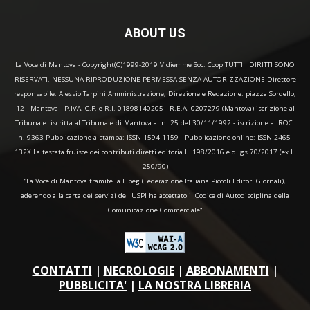
ABOUT US
La Voce di Mantova - Copyright(C)1999-2019 Vidiemme Soc. Coop TUTTI I DIRITTI SONO
RISERVATI. NESSUNA RIPRODUZIONE PERMESSA SENZA AUTORIZZAZIONE Direttore
responsabile: Alessio Tarpini Amministrazione, Direzione e Redazione: piazza Sordello,
12 - Mantova - P.IVA, C.F. e R.I. 01898140205 - R.E.A. 0207279 (Mantova) iscrizione al
Tribunale: iscritta al Tribunale di Mantova al n. 25 del 30/11/1992 - iscrizione al ROC:
n. 9363 Pubblicazione a stampa: ISSN 1594-1159 - Pubblicazione online: ISSN 2465-
132X La testata fruisce dei contributi diretti editoria L. 198/2016 e d.lgs 70/2017 (ex L.
250/90)
“La Voce di Mantova tramite la Fipeg (Federazione Italiana Piccoli Editori Giornali),
aderendo alla carta dei servizi dell'USPI ha accettato il Codice di Autodisciplina della
Comunicazione Commerciale"
CONTATTI
|
NECROLOGIE
|
ABBONAMENTI
|
PUBBLICITA'
|
LA NOSTRA LIBRERIA