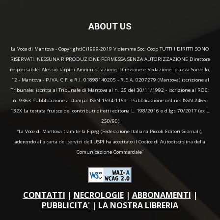
ABOUT US
La Voce di Mantova - Copyright(C)1999-2019 Vidiemme Soc. Coop TUTTI I DIRITTI SONO
RISERVATI. NESSUNA RIPRODUZIONE PERMESSA SENZA AUTORIZZAZIONE Direttore
responsabile: Alessio Tarpini Amministrazione, Direzione e Redazione: piazza Sordello,
12 - Mantova - P.IVA, C.F. e R.I. 01898140205 - R.E.A. 0207279 (Mantova) iscrizione al
Tribunale: iscritta al Tribunale di Mantova al n. 25 del 30/11/1992 - iscrizione al ROC:
n. 9363 Pubblicazione a stampa: ISSN 1594-1159 - Pubblicazione online: ISSN 2465-
132X La testata fruisce dei contributi diretti editoria L. 198/2016 e d.lgs 70/2017 (ex L.
250/90)
“La Voce di Mantova tramite la Fipeg (Federazione Italiana Piccoli Editori Giornali),
aderendo alla carta dei servizi dell'USPI ha accettato il Codice di Autodisciplina della
Comunicazione Commerciale"
CONTATTI
|
NECROLOGIE
|
ABBONAMENTI
|
PUBBLICITA'
|
LA NOSTRA LIBRERIA