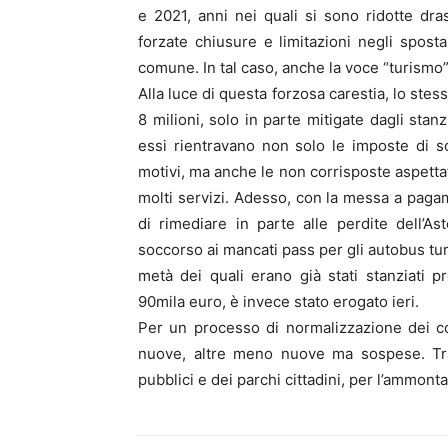
e 2021, anni nei quali si sono ridotte dra
forzate chiusure e limitazioni negli spos
comune. In tal caso, anche la voce “turismo”
Alla luce di questa forzosa carestia, lo st
8 milioni, solo in parte mitigate dagli stanzi
essi rientravano non solo le imposte di s
motivi, ma anche le non corrisposte aspett
molti servizi. Adesso, con la messa a pagame
di rimediare in parte alle perdite dell’A
soccorso ai mancati pass per gli autobus turi
metà dei quali erano già stati stanziati pr
90mila euro, è invece stato erogato ieri.
Per un processo di normalizzazione dei cont
nuove, altre meno nuove ma sospese. Tra 
pubblici e dei parchi cittadini, per l’ammont