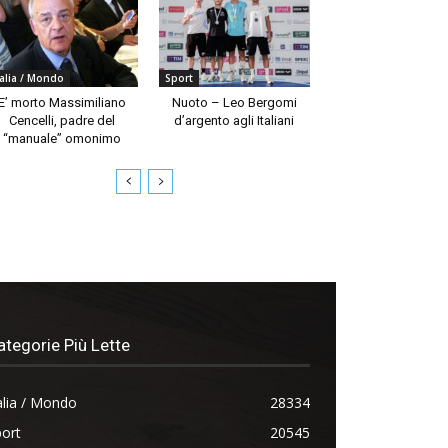
talia / Mondo
Sport
E’ morto Massimiliano
Nuoto – Leo Bergomi
Cencelli, padre del
d’argento agli Italiani
“manuale” omonimo
ategorie Più Lette
alia / Mondo
28334
ort
20545