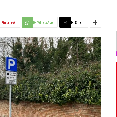
Di
Pinterest
WhatsApp
Email
Mantova