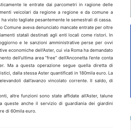
sticamente le entrate dai parcometri in ragione delle
tamenti veicolari da regione a regione e da comune a
 ha visto tagliate pesantemente le semestrali di cassa.
esso Comune aveva denunciato mancate entrate per oltre
amenti statali destinati agli enti locali come ristori. In
oggiorno e le sanzioni amministrative perse per ovvi
ative economiche dell’Aster, cui via Roma ha demandato
nto dell’ultima area “free” dell’Anconetta l’ente conta
ster. Ma a questa operazione segue quella diretta di
stici, dalla stessa Aster quantificati in 180mila euro. La
elevandoli dall’avanzo vincolato corrente. Il saldo, di
i, altre funzioni sono state affidate all’Aster, talune
queste anche il servizio di guardiania dei giardini
are di 60mila euro.