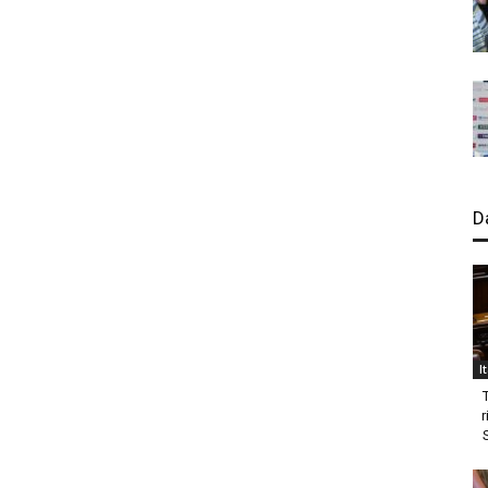
D
I
r