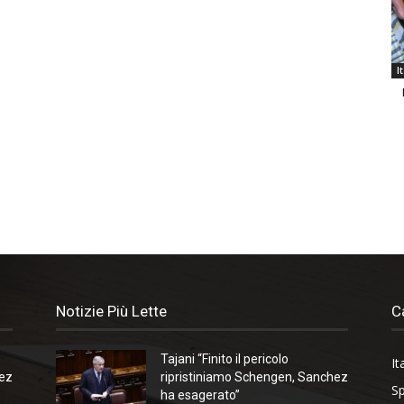
I
Notizie Più Lette
C
Tajani “Finito il pericolo
It
hez
ripristiniamo Schengen, Sanchez
Sp
ha esagerato”