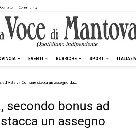
Contatti
Community
OVINCIA
EVENTI
RUBRICHE
SPORT
ITALIA /
la
ad Aster: il Comune stacca un assegno da...
a, secondo bonus ad
Voce
 stacca un assegno