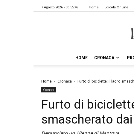
7 Agosto 2026 - 00:55:48
Home
Edicola OnLine
HOME
CRONACA
PR
Home
Cronaca
Furto di biciclette: il ladro smas
Cronaca
Furto di biciclette
smascherato dai
Denunciato un 18enne di Mantova