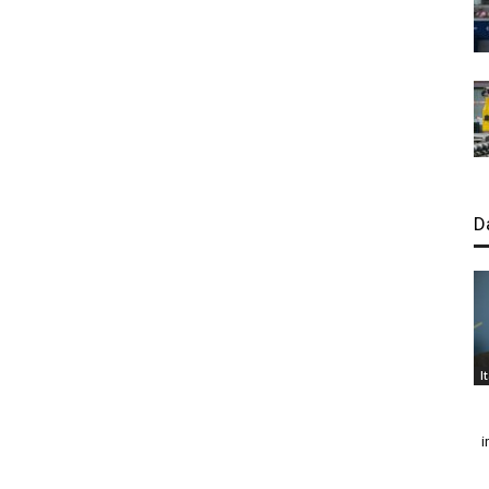
D
I
i