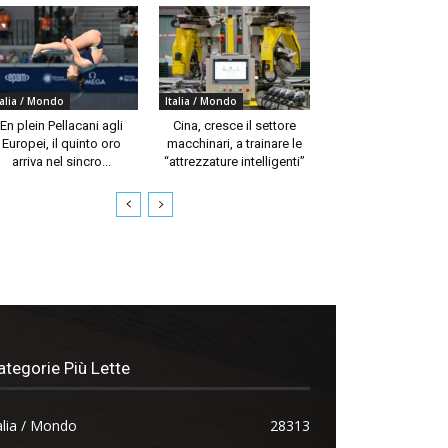
talia / Mondo
Italia / Mondo
En plein Pellacani agli
Cina, cresce il settore
Europei, il quinto oro
macchinari, a trainare le
arriva nel sincro...
“attrezzature intelligenti”
ategorie Più Lette
alia / Mondo
28313