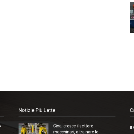
I
Notizie Più Lette
C
o
Cina, cresce il settore
It
macchinari, a trainare le