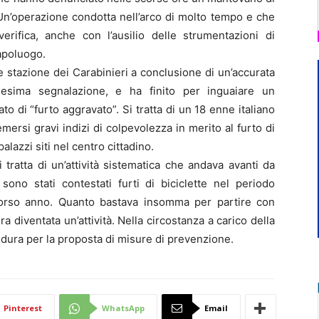
 Un’operazione condotta nell’arco di molto tempo e che
rifica, anche con l’ausilio delle strumentazioni di
capoluogo.
cale stazione dei Carabinieri a conclusione di un’accurata
nnesima segnalazione, e ha finito per inguaiare un
o di “furto aggravato”. Si tratta di un 18 enne italiano
emersi gravi indizi di colpevolezza in merito al furto di
palazzi siti nel centro cittadino.
tratta di un’attività sistematica che andava avanti da
sono stati contestati furti di biciclette nel periodo
corso anno. Quanto bastava insomma per partire con
ra diventata un’attività. Nella circostanza a carico della
edura per la proposta di misure di prevenzione.
Pinterest
WhatsApp
Email