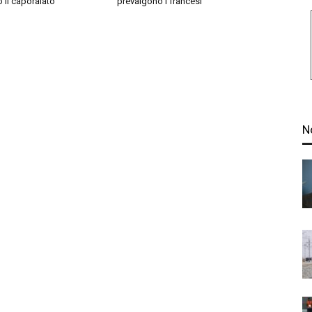
o il caporalato”
prevalgono i francesi
N