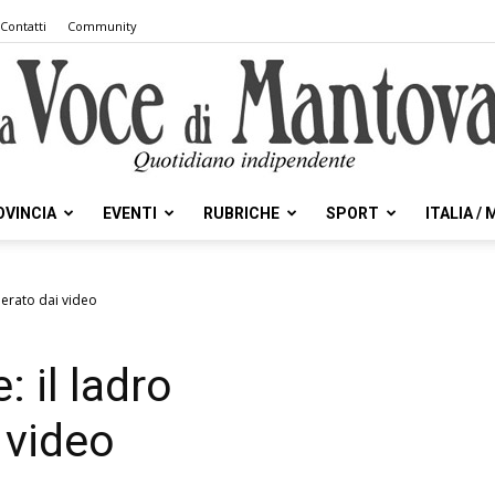
Contatti
Community
OVINCIA
EVENTI
RUBRICHE
SPORT
ITALIA /
la
cherato dai video
: il ladro
Voce
 video