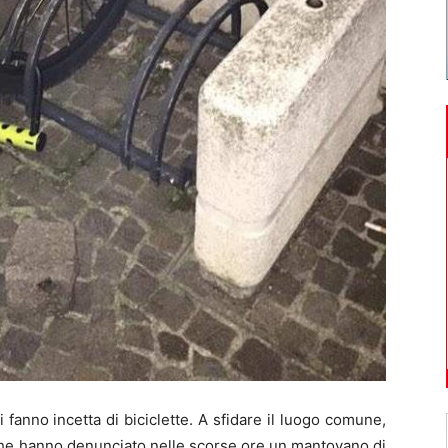
i fanno incetta di biciclette. A sfidare il luogo comune,
 che hanno denunciato nelle scorse ore un mantovano di