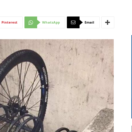
Di
Pinterest
WhatsApp
Email
Mantova