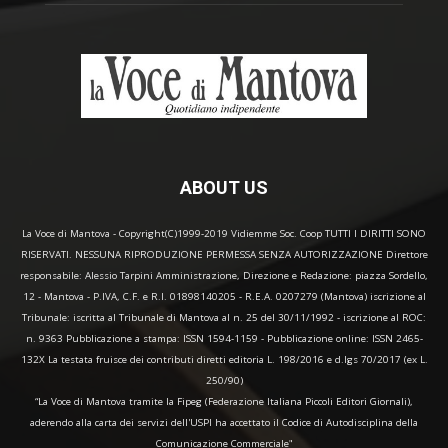
ABOUT US
La Voce di Mantova - Copyright(C)1999-2019 Vidiemme Soc. Coop TUTTI I DIRITTI SONO
RISERVATI. NESSUNA RIPRODUZIONE PERMESSA SENZA AUTORIZZAZIONE Direttore
responsabile: Alessio Tarpini Amministrazione, Direzione e Redazione: piazza Sordello,
12 - Mantova - P.IVA, C.F. e R.I. 01898140205 - R.E.A. 0207279 (Mantova) iscrizione al
Tribunale: iscritta al Tribunale di Mantova al n. 25 del 30/11/1992 - iscrizione al ROC:
n. 9363 Pubblicazione a stampa: ISSN 1594-1159 - Pubblicazione online: ISSN 2465-
132X La testata fruisce dei contributi diretti editoria L. 198/2016 e d.lgs 70/2017 (ex L.
250/90)
“La Voce di Mantova tramite la Fipeg (Federazione Italiana Piccoli Editori Giornali),
aderendo alla carta dei servizi dell'USPI ha accettato il Codice di Autodisciplina della
Comunicazione Commerciale"