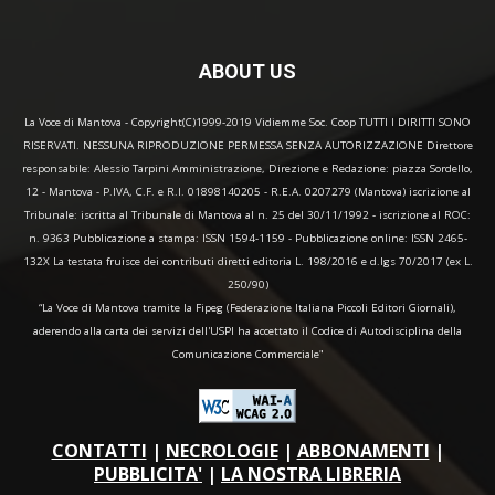
ABOUT US
La Voce di Mantova - Copyright(C)1999-2019 Vidiemme Soc. Coop TUTTI I DIRITTI SONO
RISERVATI. NESSUNA RIPRODUZIONE PERMESSA SENZA AUTORIZZAZIONE Direttore
responsabile: Alessio Tarpini Amministrazione, Direzione e Redazione: piazza Sordello,
12 - Mantova - P.IVA, C.F. e R.I. 01898140205 - R.E.A. 0207279 (Mantova) iscrizione al
Tribunale: iscritta al Tribunale di Mantova al n. 25 del 30/11/1992 - iscrizione al ROC:
n. 9363 Pubblicazione a stampa: ISSN 1594-1159 - Pubblicazione online: ISSN 2465-
132X La testata fruisce dei contributi diretti editoria L. 198/2016 e d.lgs 70/2017 (ex L.
250/90)
“La Voce di Mantova tramite la Fipeg (Federazione Italiana Piccoli Editori Giornali),
aderendo alla carta dei servizi dell'USPI ha accettato il Codice di Autodisciplina della
Comunicazione Commerciale"
CONTATTI
|
NECROLOGIE
|
ABBONAMENTI
|
PUBBLICITA'
|
LA NOSTRA LIBRERIA