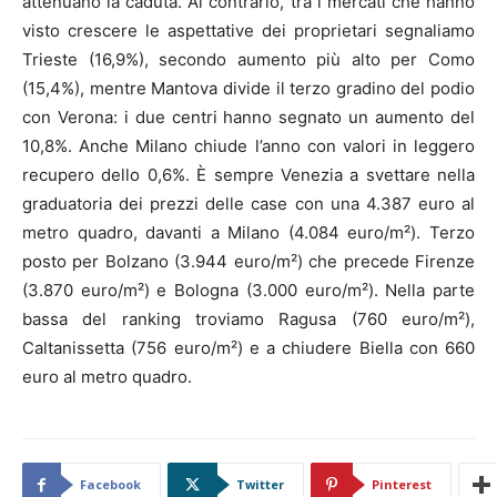
attenuano la caduta. Al contrario, tra i mercati che hanno
visto crescere le aspettative dei proprietari segnaliamo
Trieste (16,9%), secondo aumento più alto per Como
(15,4%), mentre Mantova divide il terzo gradino del podio
con Verona: i due centri hanno segnato un aumento del
10,8%. Anche Milano chiude l’anno con valori in leggero
recupero dello 0,6%. È sempre Venezia a svettare nella
graduatoria dei prezzi delle case con una 4.387 euro al
metro quadro, davanti a Milano (4.084 euro/m²). Terzo
posto per Bolzano (3.944 euro/m²) che precede Firenze
(3.870 euro/m²) e Bologna (3.000 euro/m²). Nella parte
bassa del ranking troviamo Ragusa (760 euro/m²),
Caltanissetta (756 euro/m²) e a chiudere Biella con 660
euro al metro quadro.
Facebook
Twitter
Pinterest