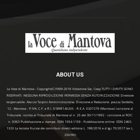
ABOUT US
La Voce di Mantova - Copyright(C)1999-2019 Vidiemme Soc. Coop TUTTI I DIRITTI SONO
RISERVATI. NESSUNA RIPRODUZIONE PERMESSA SENZA AUTORIZZAZIONE Direttore
responsabile: Alessio Tarpini Amministrazione, Direzione e Redazione: piazza Sordello,
12 - Mantova - P.IVA, C.F. e R.I. 01898140205 - R.E.A. 0207279 (Mantova) iscrizione al
Tribunale: iscritta al Tribunale di Mantova al n. 25 del 30/11/1992 - iscrizione al ROC:
n. 9363 Pubblicazione a stampa: ISSN 1594-1159 - Pubblicazione online: ISSN 2465-
132X La testata fruisce dei contributi diretti editoria L. 198/2016 e d.lgs 70/2017 (ex L.
250/90)