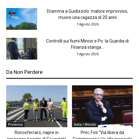
Dramma a Guidizzolo: malore improvviso,
muore una ragazza di 20 anni
7 Agosto 2026
Controlli sui fiumi Mincio e Po: la Guardia di
Finanza stanga...
7 Agosto 2026
Da Non Perdere
Provincia
Italia / Mondo
Roncoferraro, riapre in
Pnrr, Foti “Via libera da
sicurezza il ponte di Governolo
Commissione Ue alla proposta