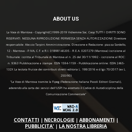
ABOUT US
La Voce di Mantova - Copyright(C)1999-2019 Vidiemme Soc. Coop TUTTI I DIRITTI SONO
RISERVATI. NESSUNA RIPRODUZIONE PERMESSA SENZA AUTORIZZAZIONE Direttore
responsabile: Alessio Tarpini Amministrazione, Direzione e Redazione: piazza Sordello,
12 - Mantova - P.IVA, C.F. e R.I. 01898140205 - R.E.A. 0207279 (Mantova) iscrizione al
Tribunale: iscritta al Tribunale di Mantova al n. 25 del 30/11/1992 - iscrizione al ROC:
n. 9363 Pubblicazione a stampa: ISSN 1594-1159 - Pubblicazione online: ISSN 2465-
132X La testata fruisce dei contributi diretti editoria L. 198/2016 e d.lgs 70/2017 (ex L.
250/90)
“La Voce di Mantova tramite la Fipeg (Federazione Italiana Piccoli Editori Giornali),
aderendo alla carta dei servizi dell'USPI ha accettato il Codice di Autodisciplina della
Comunicazione Commerciale"
CONTATTI
|
NECROLOGIE
|
ABBONAMENTI
|
PUBBLICITA'
|
LA NOSTRA LIBRERIA