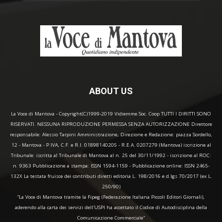
ABOUT US
La Voce di Mantova - Copyright(C)1999-2019 Vidiemme Soc. Coop TUTTI I DIRITTI SONO
RISERVATI. NESSUNA RIPRODUZIONE PERMESSA SENZA AUTORIZZAZIONE Direttore
responsabile: Alessio Tarpini Amministrazione, Direzione e Redazione: piazza Sordello,
12 - Mantova - P.IVA, C.F. e R.I. 01898140205 - R.E.A. 0207279 (Mantova) iscrizione al
Tribunale: iscritta al Tribunale di Mantova al n. 25 del 30/11/1992 - iscrizione al ROC:
n. 9363 Pubblicazione a stampa: ISSN 1594-1159 - Pubblicazione online: ISSN 2465-
132X La testata fruisce dei contributi diretti editoria L. 198/2016 e d.lgs 70/2017 (ex L.
250/90)
“La Voce di Mantova tramite la Fipeg (Federazione Italiana Piccoli Editori Giornali),
aderendo alla carta dei servizi dell'USPI ha accettato il Codice di Autodisciplina della
Comunicazione Commerciale"