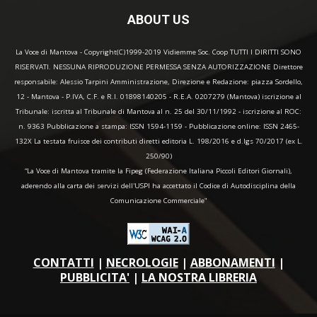
ABOUT US
La Voce di Mantova - Copyright(C)1999-2019 Vidiemme Soc. Coop TUTTI I DIRITTI SONO
RISERVATI. NESSUNA RIPRODUZIONE PERMESSA SENZA AUTORIZZAZIONE Direttore
responsabile: Alessio Tarpini Amministrazione, Direzione e Redazione: piazza Sordello,
12 - Mantova - P.IVA, C.F. e R.I. 01898140205 - R.E.A. 0207279 (Mantova) iscrizione al
Tribunale: iscritta al Tribunale di Mantova al n. 25 del 30/11/1992 - iscrizione al ROC:
n. 9363 Pubblicazione a stampa: ISSN 1594-1159 - Pubblicazione online: ISSN 2465-
132X La testata fruisce dei contributi diretti editoria L. 198/2016 e d.lgs 70/2017 (ex L.
250/90)
“La Voce di Mantova tramite la Fipeg (Federazione Italiana Piccoli Editori Giornali),
aderendo alla carta dei servizi dell'USPI ha accettato il Codice di Autodisciplina della
Comunicazione Commerciale"
CONTATTI
|
NECROLOGIE
|
ABBONAMENTI
|
PUBBLICITA'
|
LA NOSTRA LIBRERIA