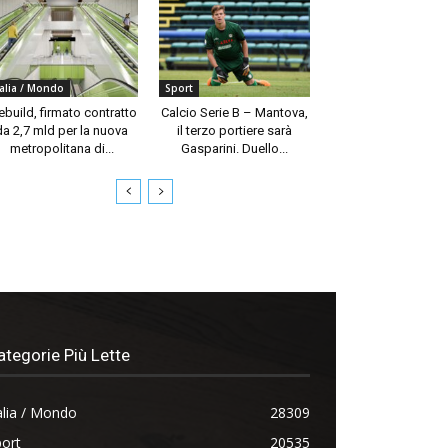
talia / Mondo
Sport
build, firmato contratto
Calcio Serie B – Mantova,
da 2,7 mld per la nuova
il terzo portiere sarà
metropolitana di...
Gasparini. Duello...
ategorie Più Lette
alia / Mondo
28309
ort
20535