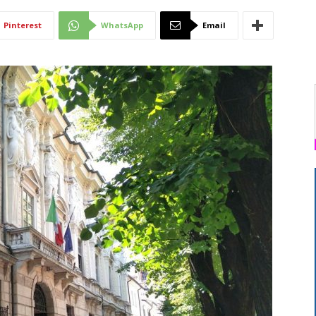
Di
Pinterest
WhatsApp
Email
Mantova