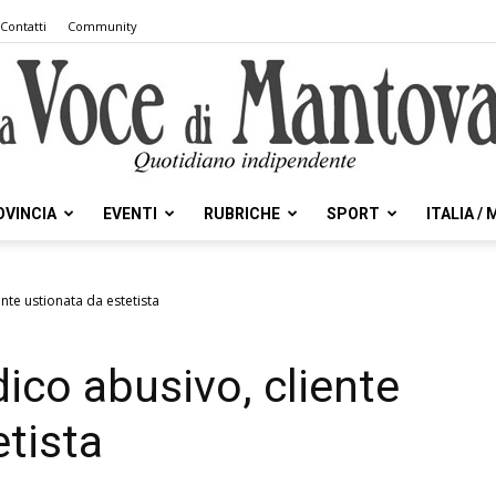
Contatti
Community
OVINCIA
EVENTI
RUBRICHE
SPORT
ITALIA /
la
nte ustionata da estetista
co abusivo, cliente
Voce
etista