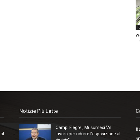
I
We
Notizie Più Lette
C
Campi Flegrei, Musumeci “Al
It
 al
lavoro per ridurre l’esposizione al
Sp
rischio”