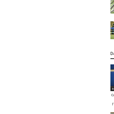
D
I
C
l