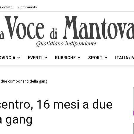
Contatti
Community
OVINCIA
EVENTI
RUBRICHE
SPORT
ITALIA /
la
 a due componenti della gang
 centro, 16 mesi a due
Voce
a gang