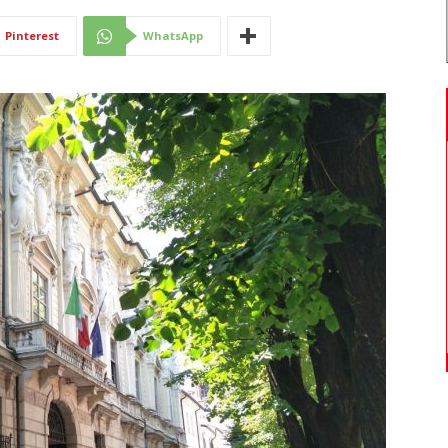
Di
Pinterest
WhatsApp
Mantova