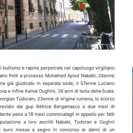
bullismo e rapine perpetrate nel capoluogo virgiliano
erano finiti a processo Mohamed Ayout Nababi, 24enne
ne già giudicato in separata sede, il 57enne Luciano
tova e infine Kamal Oughini, 26 anni di Isola della Scala.
eorgian Tudoram, 23enne di origine rumena, lo scorso
breviato dal gup Betrice Bergamasco a due mesi di
ente pena a 18 mesi comminatagli in appello per fatti
mputazione a loro ascritti Nababi, Tudoran e Oughni
5 euro messa a segno in concorso ai danni di un