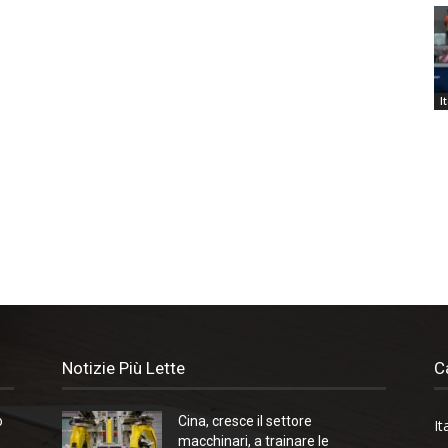
I
Notizie Più Lette
C
o
Cina, cresce il settore
It
macchinari, a trainare le