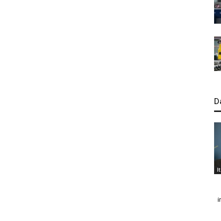
D
I
i