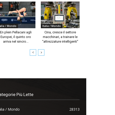
talia / Mondo
Italia / Mondo
En plein Pellacani agli
Cina, cresce il settore
Europei, il quinto oro
macchinari, a trainare le
arriva nel sincro...
“attrezzature intelligenti”
ategorie Più Lette
alia / Mondo
28313