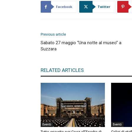
Facebook
Twitter
Previous article
Sabato 27 maggio “Una notte al museo” a
Suzzara
RELATED ARTICLES
Eventi
Eventi
Tutto esaurito per Coez all’Esedra di
Calici di ste