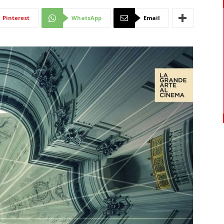
Di
Pinterest
WhatsApp
Email
Mantova