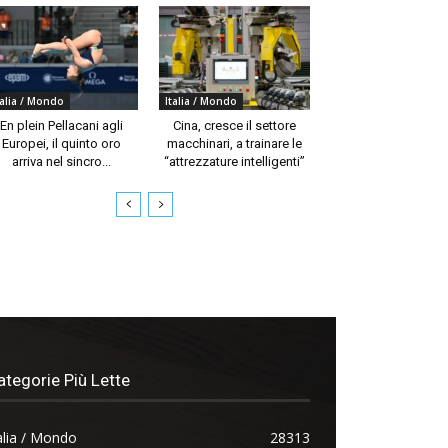
talia / Mondo
Italia / Mondo
En plein Pellacani agli
Cina, cresce il settore
Europei, il quinto oro
macchinari, a trainare le
arriva nel sincro...
“attrezzature intelligenti”
ategorie Più Lette
alia / Mondo
28313