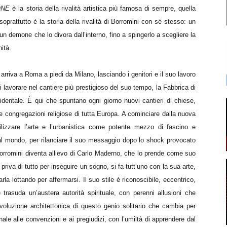
ONE
è la storia della rivalità artistica più famosa di sempre, quella
oprattutto è la storia della rivalità di Borromini con sé stesso: un
un demone che lo divora dall’interno, fino a spingerlo a scegliere la
ità.
riva a Roma a piedi da Milano, lasciando i genitori e il suo lavoro
i lavorare nel cantiere più prestigioso del suo tempo, la Fabbrica di
identale. È qui che spuntano ogni giorno nuovi cantieri di chiese,
se congregazioni religiose di tutta Europa. A cominciare dalla nuova
ilizzare l’arte e l’urbanistica come potente mezzo di fascino e
l mondo, per rilanciare il suo messaggio dopo lo shock provocato
orromini diventa allievo di Carlo Maderno, che lo prende come suo
riva di tutto per inseguire un sogno, si fa tutt’uno con la sua arte,
rla lottando per affermarsi. Il suo stile è riconoscibile, eccentrico,
trasuda un’austera autorità spirituale, con perenni allusioni che
 rivoluzione architettonica di questo genio solitario che cambia per
le alle convenzioni e ai pregiudizi, con l’umiltà di apprendere dal