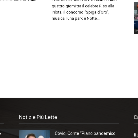
quattro giorni tra il celebre Riso alla
Pilota, il concorso “Spiga d’Oro”,
musica, luna park e Notte...
I
Notizie Più Lette
C
o
Covid, Conte “Piano pandemico
It