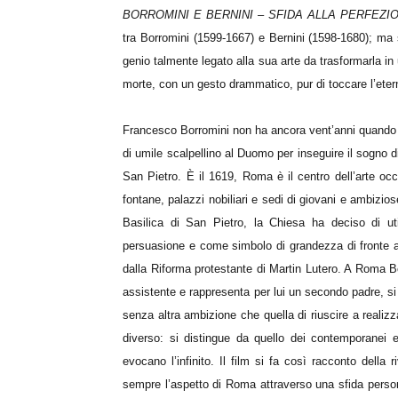
BORROMINI E BERNINI – SFIDA ALLA PERFEZI
tra Borromini (1599-1667) e Bernini (1598-1680); ma s
genio talmente legato alla sua arte da trasformarla in 
morte, con un gesto drammatico, pur di toccare l’etern
Francesco Borromini non ha ancora vent’anni quando ar
di umile scalpellino al Duomo per inseguire il sogno d
San Pietro. È il 1619, Roma è il centro dell’arte occ
fontane, palazzi nobiliari e sedi di giovani e ambizio
Basilica di San Pietro, la Chiesa ha deciso di ut
persuasione e come simbolo di grandezza di fronte a
dalla Riforma protestante di Martin Lutero. A Roma B
assistente e rappresenta per lui un secondo padre, si p
senza altra ambizione che quella di riuscire a realizza
diverso: si distingue da quello dei contemporanei e 
evocano l’infinito. Il film si fa così racconto della
sempre l’aspetto di Roma attraverso una sfida persona