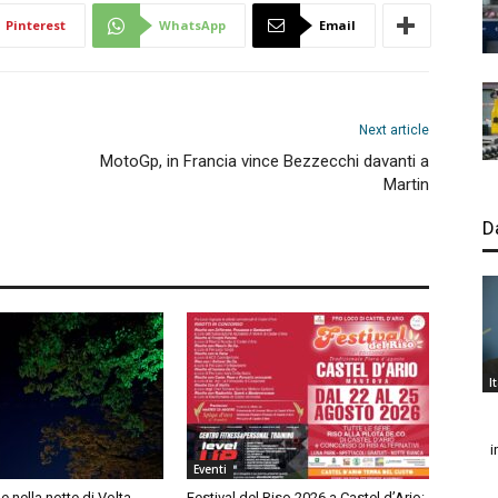
Pinterest
WhatsApp
Email
Next article
MotoGp, in Francia vince Bezzecchi davanti a
Martin
D
I
i
Eventi
lle nella notte di Volta
Festival del Riso 2026 a Castel d’Ario: