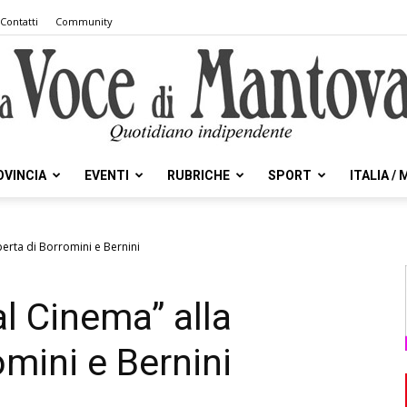
Contatti
Community
OVINCIA
EVENTI
RUBRICHE
SPORT
ITALIA /
la
perta di Borromini e Bernini
l Cinema” alla
Voce
mini e Bernini