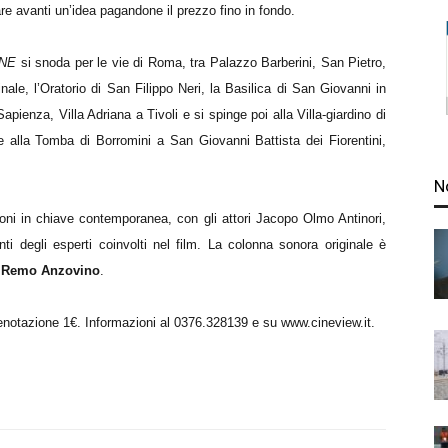
tare avanti un’idea pagandone il prezzo fino in fondo.
ONE
si snoda per le vie di Roma, tra Palazzo Barberini, San Pietro,
ale, l’Oratorio di San Filippo Neri, la Basilica di San Giovanni in
pienza, Villa Adriana a Tivoli e si spinge poi alla Villa-giardino di
e alla Tomba di Borromini a San Giovanni Battista dei Fiorentini,
N
oni in chiave contemporanea, con gli attori Jacopo Olmo Antinori,
ti degli esperti coinvolti nel film. La colonna sonora originale è
a
Remo Anzovino
.
enotazione 1€. Informazioni al 0376.328139 e su www.cineview.it.