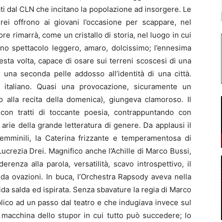
ati dal CLN che incitano la popolazione ad insorgere. Le
ei offrono ai giovani l’occasione per scappare, nel
re rimarrà, come un cristallo di storia, nel luogo in cui
 Uno spettacolo leggero, amaro, dolcissimo; l’ennesima
esta volta, capace di osare sui terreni scoscesi di una
na seconda pelle addosso all’identità di una città.
o italiano. Quasi una provocazione, sicuramente un
 alla recita della domenica), giungeva clamoroso. Il
o con tratti di toccante poesia, contrappuntando con
 arie della grande letteratura di genere. Da applausi il
femminili, la Caterina frizzante e temperamentosa di
 Lucrezia Drei. Magnifico anche l’Achille di Marco Bussi,
derenza alla parola, versatilità, scavo introspettivo, il
 da ovazioni. In buca, l’Orchestra Rapsody aveva nella
a salda ed ispirata. Senza sbavature la regia di Marco
blico ad un passo dal teatro e che indugiava invece sul
a macchina dello stupor in cui tutto può succedere; lo