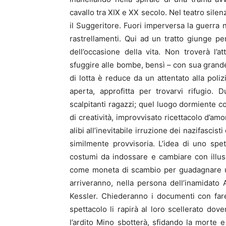
cavallo tra XIX e XX secolo. Nel teatro silen
il Suggeritore. Fuori imperversa la guerra 
rastrellamenti. Qui ad un tratto giunge per
dell’occasione della vita. Non troverà l’
sfuggire alle bombe, bensì – con sua grande
di lotta è reduce da un attentato alla poli
aperta, approfitta per trovarvi rifugio. 
scalpitanti ragazzi; quel luogo dormiente 
di creatività, improvvisato ricettacolo d’am
alibi all’inevitabile irruzione dei nazifascis
similmente provvisoria. L’idea di uno spet
costumi da indossare e cambiare con illusi
come moneta di scambio per guadagnare un 
arriveranno, nella persona dell’inamidato A
Kessler. Chiederanno i documenti con far
spettacolo li rapirà al loro scellerato dove
l’ardito Mino sbotterà, sfidando la morte e