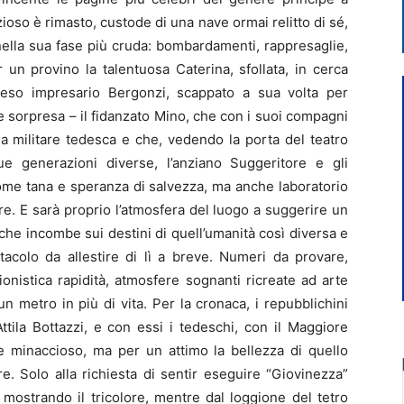
zioso è rimasto, custode di una nave ormai relitto di sé,
nella sua fase più cruda: bombardamenti, rappresaglie,
 un provino la talentuosa Caterina, sfollata, in cerca
atteso impresario Bergonzi, scappato a sua volta per
 sorpresa – il fidanzato Mino, che con i suoi compagni
zia militare tedesca e che, vedendo la porta del teatro
Due generazioni diverse, l’anziano Suggeritore e gli
come tana e speranza di salvezza, ma anche laboratorio
ore. E sarà proprio l’atmosfera del luogo a suggerire un
ti che incombe sui destini di quell’umanità così diversa e
tacolo da allestire di lì a breve. Numeri da provare,
onistica rapidità, atmosfere sognanti ricreate ad arte
metro in più di vita. Per la cronaca, i repubblichini
ttila Bottazzi, e con essi i tedeschi, con il Maggiore
e minaccioso, ma per un attimo la bellezza di quello
re. Solo alla richiesta di sentir eseguire “Giovinezza”
 mostrando il tricolore, mentre dal loggione del tetro