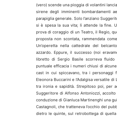
(vero) scende una pioggia di volantini lanci
sirene degli imminenti bombardamenti aer
parapiglia generale. Solo l’anziano Suggerito
si è spesa la sua vita; lì attende la fine.
prova di coraggio di un Teatro, il Regio, qu
proposta non scontata, rammendata come u
Un’operetta nella cattedrale del belcant
azzardo. Eppure, il successo (noi eravamo
libretto di Sergio Basile scorreva fluid
puntuale efficacia i numeri chiusi di alcune
cast in cui spiccavano, tra i personaggi 
Eleonora Buccarini e l’Adalgisa versatile di
tra ironia e sapidità. Strepitoso poi, per a
Suggeritore di Alfonso Antoniozzi, accolto
conduzione di Gianluca Martinenghi una guid
Castagnoli, che tratteneva l’occhio del pub
dietro le quinte, sul retrobottega di quell