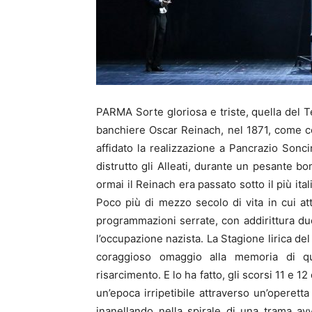
PARMA Sorte gloriosa e triste, quella del T
banchiere Oscar Reinach, nel 1871, come co
affidato la realizzazione a Pancrazio Son
distrutto gli Alleati, durante un pesante
ormai il Reinach era passato sotto il più it
Poco più di mezzo secolo di vita in cui atto
programmazioni serrate, con addirittura due
l’occupazione nazista. La Stagione lirica d
coraggioso omaggio alla memoria di qu
risarcimento. E lo ha fatto, gli scorsi 11 e 1
un’epoca irripetibile attraverso un’operetta
inanellando nella spirale di una trama av