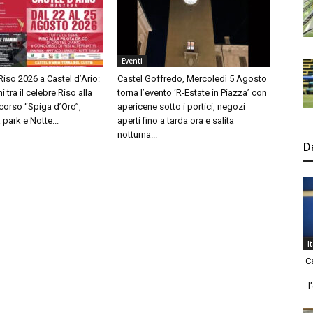
Eventi
 Riso 2026 a Castel d’Ario:
Castel Goffredo, Mercoledì 5 Agosto
i tra il celebre Riso alla
torna l’evento ‘R-Estate in Piazza’ con
oncorso “Spiga d’Oro”,
apericene sotto i portici, negozi
 park e Notte...
aperti fino a tarda ora e salita
notturna...
D
I
C
l