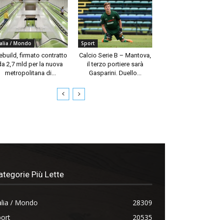
talia / Mondo
Sport
build, firmato contratto
Calcio Serie B – Mantova,
da 2,7 mld per la nuova
il terzo portiere sarà
metropolitana di...
Gasparini. Duello...
ategorie Più Lette
alia / Mondo
28309
ort
20535