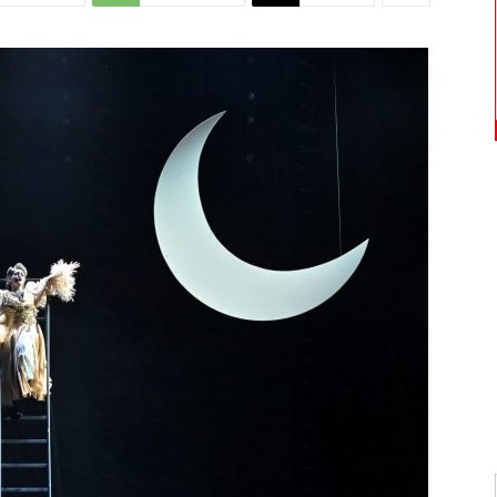
Di
Mantova