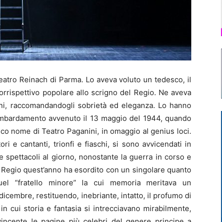
eatro Reinach di Parma. Lo aveva voluto un tedesco, il
rrispettivo popolare allo scrigno del Regio. Ne aveva
cini, raccomandandogli sobrietà ed eleganza. Lo hanno
 bombardamento avvenuto il 13 maggio del 1944, quando
alico nome di Teatro Paganini, in omaggio al genius loci.
ri e cantanti, trionfi e fiaschi, si sono avvicendati in
 spettacoli al giorno, nonostante la guerra in corso e
el Regio quest’anno ha esordito con un singolare quanto
el “fratello minore” la cui memoria meritava un
2 dicembre, restituendo, inebriante, intatto, il profumo di
 in cui storia e fantasia si intrecciavano mirabilmente,
vincente le pagine più celebri del genere principe a