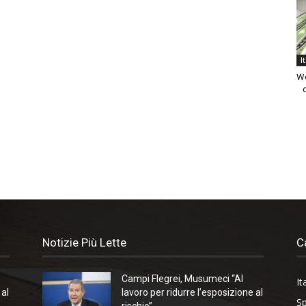
I
We
Notizie Più Lette
C
Campi Flegrei, Musumeci “Al
It
 al
lavoro per ridurre l’esposizione al
Sp
rischio”