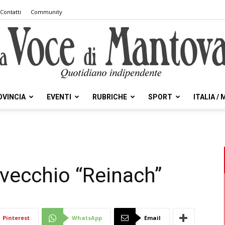
Contatti
Community
OVINCIA
EVENTI
RUBRICHE
SPORT
ITALIA /
la
vecchio “Reinach”
Voce
Pinterest
WhatsApp
Email