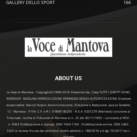
GALLERY DELLO SPORT
166
ABOUT US
La Voce di Mantova - Copyright(C)1999-2019 Vidiemme Soc. Coop TUTTI I DIRITTI SONO
RISERVATI. NESSUNA RIPRODUZIONE PERMESSA SENZA AUTORIZZAZIONE Direttore
responsabile: Alessio Tarpini Amministrazione, Direzione e Redazione: piazza Sordello,
12 - Mantova - P.IVA, C.F. e R.I. 01898140205 - R.E.A. 0207279 (Mantova) iscrizione al
Tribunale: iscritta al Tribunale di Mantova al n. 25 del 30/11/1992 - iscrizione al ROC:
n. 9363 Pubblicazione a stampa: ISSN 1594-1159 - Pubblicazione online: ISSN 2465-
132X La testata fruisce dei contributi diretti editoria L. 198/2016 e d.lgs 70/2017 (ex L.