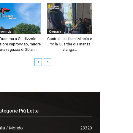
rovincia
Cronaca
Dramma a Guidizzolo:
Controlli sui fiumi Mincio e
lore improvviso, muore
Po: la Guardia di Finanza
una ragazza di 20 anni
stanga...
ategorie Più Lette
alia / Mondo
28320