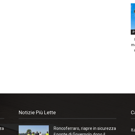
P
ma
Notizie Più Lette
C
zza
Roncoferraro, riapre in sicurezza
It
il ponte di Governolo dopo il