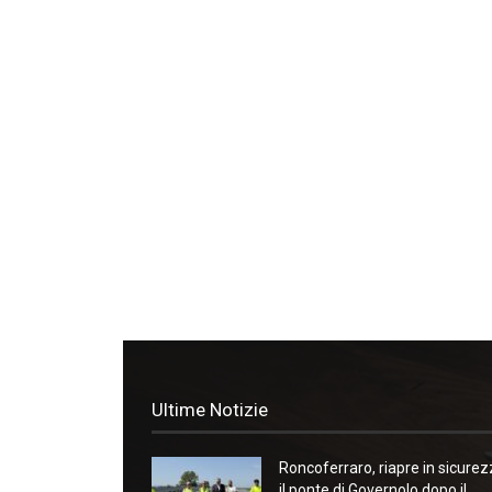
Ultime Notizie
Roncoferraro, riapre in sicure
il ponte di Governolo dopo il