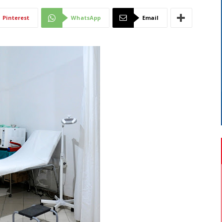
Di
Pinterest
WhatsApp
Email
Mantova