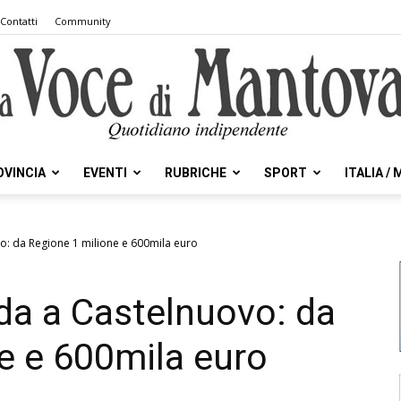
Contatti
Community
OVINCIA
EVENTI
RUBRICHE
SPORT
ITALIA /
la
vo: da Regione 1 milione e 600mila euro
lda a Castelnuovo: da
Voce
e e 600mila euro