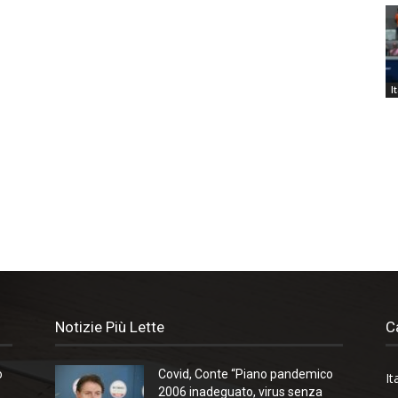
I
Notizie Più Lette
C
o
Covid, Conte “Piano pandemico
It
2006 inadeguato, virus senza