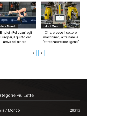
talia / Mondo
Italia / Mondo
En plein Pellacani agli
Cina, cresce il settore
Europei, il quinto oro
macchinari, a trainare le
arriva nel sincro...
“attrezzature intelligenti”
ategorie Più Lette
alia / Mondo
28313