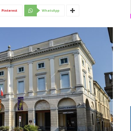
Di
Pinterest
WhatsApp
Mantova