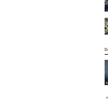
D
I
i