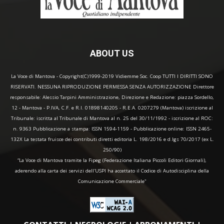
ABOUT US
La Voce di Mantova - Copyright(C)1999-2019 Vidiemme Soc. Coop TUTTI I DIRITTI SONO
RISERVATI. NESSUNA RIPRODUZIONE PERMESSA SENZA AUTORIZZAZIONE Direttore
responsabile: Alessio Tarpini Amministrazione, Direzione e Redazione: piazza Sordello,
12 - Mantova - P.IVA, C.F. e R.I. 01898140205 - R.E.A. 0207279 (Mantova) iscrizione al
Tribunale: iscritta al Tribunale di Mantova al n. 25 del 30/11/1992 - iscrizione al ROC:
n. 9363 Pubblicazione a stampa: ISSN 1594-1159 - Pubblicazione online: ISSN 2465-
132X La testata fruisce dei contributi diretti editoria L. 198/2016 e d.lgs 70/2017 (ex L.
250/90)
“La Voce di Mantova tramite la Fipeg (Federazione Italiana Piccoli Editori Giornali),
aderendo alla carta dei servizi dell'USPI ha accettato il Codice di Autodisciplina della
Comunicazione Commerciale"