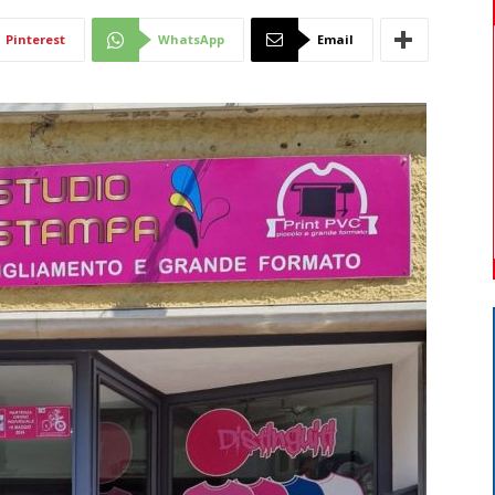
Di
Pinterest
WhatsApp
Email
Mantova