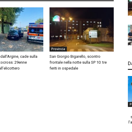
Provincia
dall’Argine, cade sulla
San Giorgio Bigarello, scontro
tocross: 29enne
frontale nella notte sulla SP 10: tre
D
l’elicottero
feriti in ospedale
P
l’