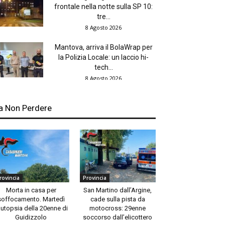
frontale nella notte sulla SP 10:
tre...
8 Agosto 2026
Mantova, arriva il BolaWrap per
la Polizia Locale: un laccio hi-
tech...
8 Agosto 2026
a Non Perdere
rovincia
Provincia
Morta in casa per
San Martino dall’Argine,
soffocamento. Martedì
cade sulla pista da
autopsia della 20enne di
motocross: 29enne
Guidizzolo
soccorso dall’elicottero