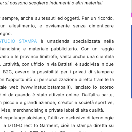
de: si possono scegliere indumenti o altri materiali
sempre, anche su tessuti ed oggetti. Per un ricordo,
 un allestimento, e ovviamente senza dimenticare
segno.
STUDIO STAMPA
è un’azienda specializzata nella
handising e materiale pubblicitario. Con un raggio
vano e le province limitrofe, vanta anche una clientela
. L’attività, con ufficio in via Battisti, è suddivisa in due
l B2C, ovvero la possibilità per i privati di stampare
n l’opportunità di personalizzazione diretta tramite la
le web (www.instudiostampa.it), lanciato lo scorso
ini da quando è stato attivato online. Dall’altra parte,
 piccole e grandi aziende, creator e società sportive,
ivise, merchandising e private label di alta qualità.
l capoluogo aloisiano, l’utilizzo esclusivo di tecnologie
e la DTG-Direct to Garment, cioè la stampa diretta su