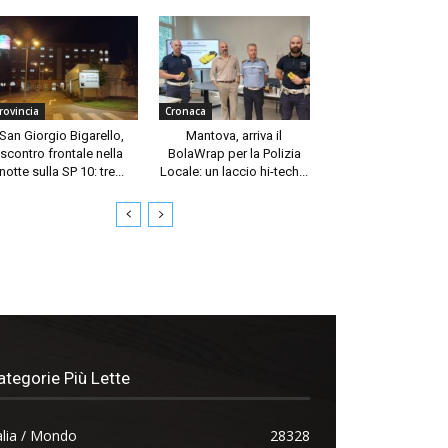
rovincia
Cronaca
San Giorgio Bigarello,
Mantova, arriva il
scontro frontale nella
BolaWrap per la Polizia
notte sulla SP 10: tre...
Locale: un laccio hi-tech...
ategorie Più Lette
alia / Mondo
28328