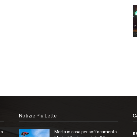
P
Notizie Più Lette
C
o.
Morta in casa per soffocamento.
It