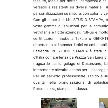
tessuto, ideale per dettagli complessi e col
versatili e resistenti su diversi materiali;
personalizzazioni su misura, con colori vivac
Con gli esperti di I.N. STUDIO STAMPA, n
vasta gamma di soluzioni per la comunica
vetrofanie e flotte aziendali, roll-up e molt
certificazioni Innobella Textile e OEKO-T
rispettando alti standard etici ed ambientali.
L’azienda I.N. STUDIO STAMPA è stata in 
d’Italia con partenza da Piazza San Luigi d
traguardo sul lungolago di Desenzano, l’att
interamente allestito a tema per il passaggi
Per un servizio professionale, rapido e 
qualità nella brandizzazione di abbig
Personalizza, stampa e indossa.