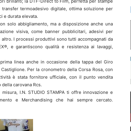
ori brillanti; la DTF-Direct to Film, perfetta per stampe
 il transfer termoadesivo digitale, ottima soluzione per
i e durata elevata.
on solo abbigliamento, ma a disposizione anche una
zione visiva, come banner pubblicitari, adesivi per
o altro. I processi produttivi sono tutti accompagnati da
EX®, e garantiscono qualità e resistenza ai lavaggi,
prima linea anche in occasione della tappa del Giro
i Castiglione. Per la cronometro della Corsa Rosa, con
ività è stata fornitore ufficiale, con il punto vendita
o della carovana Rcs.
su misura, I.N. STUDIO STAMPA ti offre innovazione e
liamento e Merchandising che hai sempre cercato.